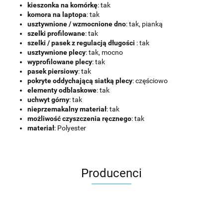
kieszonka na komórkę
: tak
komora na laptopa
: tak
usztywnione / wzmocnione dno
: tak, pianką
szelki profilowane
: tak
szelki / pasek z regulacją długości
: tak
usztywnione plecy
: tak, mocno
wyprofilowane plecy
: tak
pasek piersiowy
: tak
pokryte oddychającą siatką plecy
: częściowo
elementy odblaskowe
: tak
uchwyt górny
: tak
nieprzemakalny materiał
: tak
możliwość czyszczenia ręcznego
: tak
materiał
: Polyester
Producenci