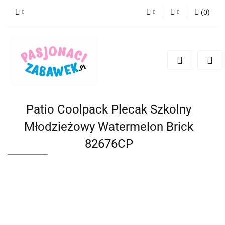
(
0
)
PLN
Zaloguj się
Zarejestruj się
CZK
Dodaj zgłoszenie
EUR
HUF
Patio Coolpack Plecak Szkolny
Młodzieżowy Watermelon Brick
82676CP