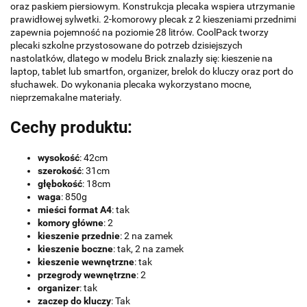
oraz paskiem piersiowym. Konstrukcja plecaka wspiera utrzymanie
prawidłowej sylwetki. 2-komorowy plecak z 2 kieszeniami przednimi
zapewnia pojemność na poziomie 28 litrów. CoolPack tworzy
plecaki szkolne przystosowane do potrzeb dzisiejszych
nastolatków, dlatego w modelu Brick znalazły się: kieszenie na
laptop, tablet lub smartfon, organizer, brelok do kluczy oraz port do
słuchawek. Do wykonania plecaka wykorzystano mocne,
nieprzemakalne materiały.
Cechy produktu:
wysokość
: 42cm
szerokość
: 31cm
głębokość
: 18cm
waga
: 850g
mieści format A4
: tak
komory główne
: 2
kieszenie przednie
: 2 na zamek
kieszenie boczne
: tak, 2 na zamek
kieszenie wewnętrzne
: tak
przegrody wewnętrzne
: 2
organizer
: tak
zaczep do kluczy
: Tak