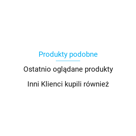
Asmodee
Produkty podobne
Basic Fun
Ostatnio oglądane produkty
Inni Klienci kupili również
Bebble
Coolpack
Coolpack
Coolpack
Coolpack
Coolpack
Coo