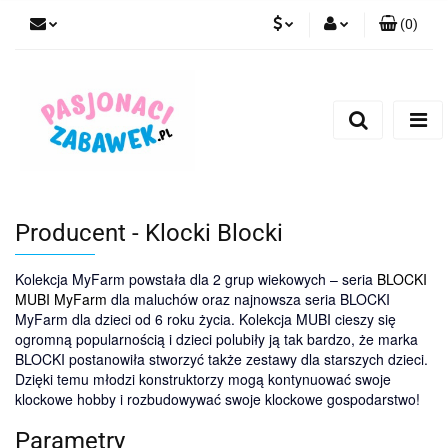
(
0
)
PLN
Zaloguj się
Zarejestruj się
CZK
Dodaj zgłoszenie
EUR
HUF
Producent - Klocki Blocki
Kolekcja MyFarm powstała dla 2 grup wiekowych – seria
BLOCKI
MUBI MyFarm
dla maluchów oraz najnowsza seria BLOCKI
MyFarm dla dzieci od 6 roku życia. Kolekcja MUBI cieszy się
ogromną popularnością i dzieci polubiły ją tak bardzo, że marka
BLOCKI postanowiła stworzyć także zestawy dla starszych dzieci.
Dzięki temu młodzi konstruktorzy mogą kontynuować swoje
klockowe hobby i rozbudowywać swoje klockowe gospodarstwo!
Parametry