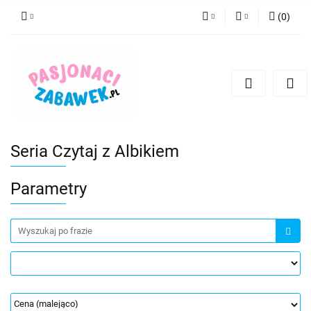
(
0
)
PLN
Zaloguj się
Zarejestruj się
CZK
Dodaj zgłoszenie
EUR
HUF
Seria Czytaj z Albikiem
Parametry