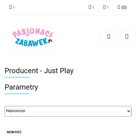
(
0
)
PLN
Zaloguj się
Zarejestruj się
CZK
Dodaj zgłoszenie
EUR
HUF
Producent - Just Play
Parametry
NOWOŚĆ