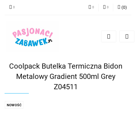
(
0
)
PLN
Zaloguj się
Zarejestruj się
CZK
Dodaj zgłoszenie
EUR
HUF
Coolpack Butelka Termiczna Bidon
Metalowy Gradient 500ml Grey
Z04511
NOWOŚĆ