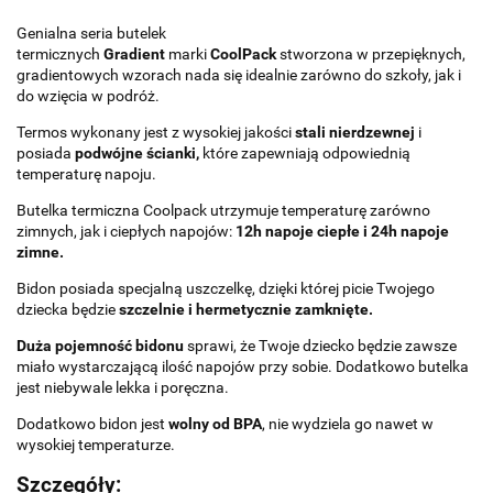
Genialna seria butelek
termicznych
Gradient
marki
CoolPack
stworzona w przepięknych,
gradientowych wzorach nada się idealnie zarówno do szkoły, jak i
do wzięcia w podróż.
Termos wykonany jest z wysokiej jakości
stali nierdzewnej
i
posiada
podwójne ścianki,
które zapewniają odpowiednią
temperaturę napoju.
Butelka termiczna Coolpack utrzymuje temperaturę zarówno
zimnych, jak i ciepłych napojów:
12h napoje ciepłe i 24h napoje
zimne.
Bidon posiada specjalną uszczelkę, dzięki której picie Twojego
dziecka będzie
szczelnie i hermetycznie zamknięte.
Duża pojemność bidonu
sprawi, że Twoje dziecko będzie zawsze
miało wystarczającą ilość napojów przy sobie. Dodatkowo butelka
jest niebywale lekka i poręczna.
Dodatkowo bidon jest
wolny od BPA
, nie wydziela go nawet w
wysokiej temperaturze.
Szczegóły: