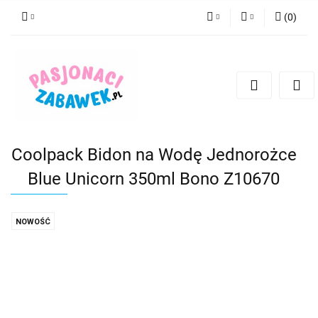
(
0
)
PLN
Zaloguj się
Zarejestruj się
CZK
Dodaj zgłoszenie
EUR
HUF
Coolpack Bidon na Wodę Jednorożce
Blue Unicorn 350ml Bono Z10670
NOWOŚĆ