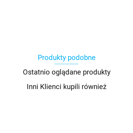
Asmodee
Produkty podobne
Basic Fun
Ostatnio oglądane produkty
Inni Klienci kupili również
Bebble