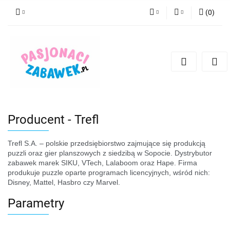
(
0
)
PLN
Zaloguj się
Zarejestruj się
CZK
Dodaj zgłoszenie
EUR
HUF
Producent - Trefl
Trefl S.A. – polskie przedsiębiorstwo zajmujące się produkcją
puzzli oraz gier planszowych z siedzibą w Sopocie. Dystrybutor
zabawek marek SIKU, VTech, Lalaboom oraz Hape. Firma
produkuje puzzle oparte programach licencyjnych, wśród nich:
Disney, Mattel, Hasbro czy Marvel.
Parametry