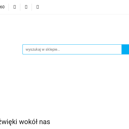
060
mocje
CzuCzu
Czytaj z Albikiem
Tommee Tippee
anki
Smart Games
j z Albikiem
Tommee Tippee
Top Model Kolorowanki
źwięki wokół nas