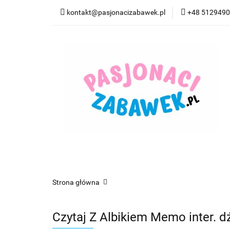
kontakt@pasjonacizabawek.pl
+48 512949
Kategorie
Pro
Top Model Kolorow
Kategorie
Promocje
CzuCzu
Czyta
Strona główna
Czytaj Z Albikiem Memo inter. d