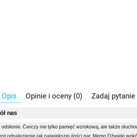
Opis
Opinie i oceny (0)
Zadaj pytanie
ół nas
odsłonie. Ćwiczy nie tylko pamięć wzrokową, ale także słuch
t odnalezienie jak największej ilości par. Memo Dźwięki wokół 