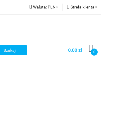
Waluta:
PLN
Strefa klienta
PLN
Zaloguj się
CZK
Zarejestruj się
EUR
Dodaj zgłoszenie
HUF
0,00 zł
0
Smart Games