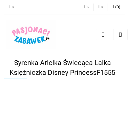
(
0
)
PLN
Zaloguj się
Zarejestruj się
CZK
Dodaj zgłoszenie
EUR
HUF
Syrenka Arielka Świecąca Lalka
Księżniczka Disney PrincessF1555