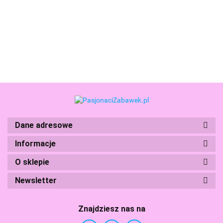
The
104.99
Lalka
Zestaw
Black
pak Zestaw
Black
Black
110.99
121.99
Asha
World
Series
Lalka Król
Series
Series
HTH48
Magic Mini
Saw
Magnifico i
1-JAC
Security
Świat
Gerrera
Królowa
Droid
Equestria 9
Rogue
Amaya
Figurek
One
F4381
Dane adresowe
Informacje
Boti
O sklepie
Newsletter
Znajdziesz nas na
Branded Toys