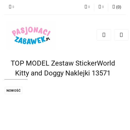
(
0
)
PLN
Zaloguj się
Zarejestruj się
CZK
Dodaj zgłoszenie
EUR
HUF
TOP MODEL Zestaw StickerWorld
Kitty and Doggy Naklejki 13571
NOWOŚĆ