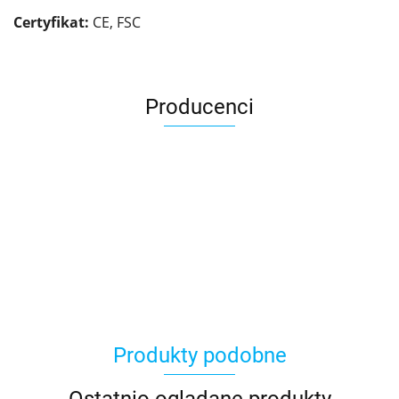
Certyfikat:
CE, FSC
Producenci
Asmodee
Produkty podobne
Basic Fun
Ostatnio oglądane produkty