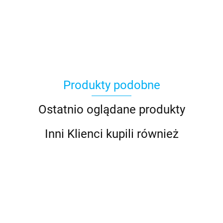
Asmodee
Produkty podobne
Basic Fun
Ostatnio oglądane produkty
Inni Klienci kupili również
Bebble
Czytaj Z
Czytaj Z
Czytaj Z
Czytaj Z
Czytaj Z