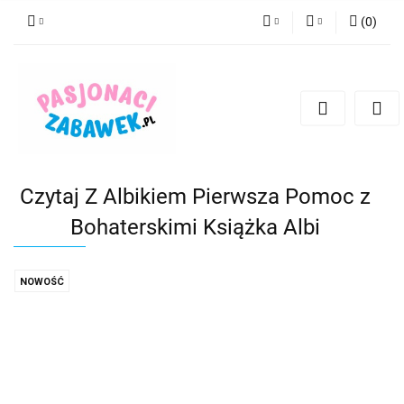
(
0
)
PLN
Zaloguj się
Zarejestruj się
CZK
Dodaj zgłoszenie
EUR
HUF
Czytaj Z Albikiem Pierwsza Pomoc z
Bohaterskimi Książka Albi
NOWOŚĆ