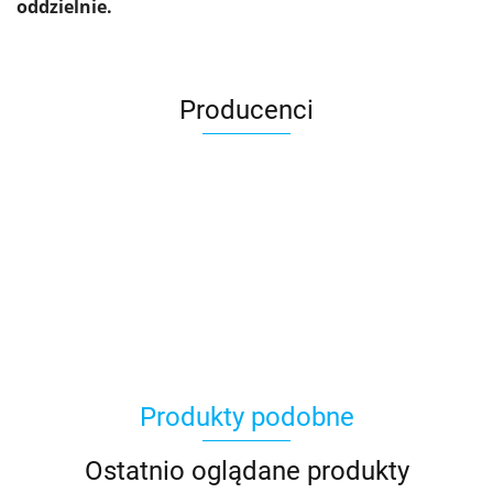
oddzielnie.
Producenci
Asmodee
Produkty podobne
Basic Fun
Ostatnio oglądane produkty