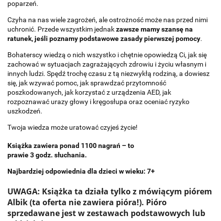
poparzeń.
Czyha na nas wiele zagrożeń, ale ostrożność może nas przed nimi
uchronić. Przede wszystkim jednak
zawsze mamy szansę na
ratunek, jeśli poznamy podstawowe zasady pierwszej pomocy
.
Bohaterscy wiedzą o nich wszystko i chętnie opowiedzą Ci, jak się
zachować w sytuacjach zagrażających zdrowiu i życiu własnym i
innych ludzi. Spędź trochę czasu z tą niezwykłą rodziną, a dowiesz
się, jak wzywać pomoc, jak sprawdzać przytomność
poszkodowanych, jak korzystać z urządzenia AED, jak
rozpoznawać urazy głowy i kręgosłupa oraz oceniać ryzyko
uszkodzeń.
Twoja wiedza może uratować czyjeś życie!
Książka zawiera ponad 1100 nagrań – to
prawie 3 godz. słuchania.
Najbardziej odpowiednia dla dzieci w wieku: 7+
UWAGA: Książka ta działa tylko z mówiącym piórem
Albik (ta oferta nie zawiera pióra!). Pióro
sprzedawane jest w zestawach podstawowych lub