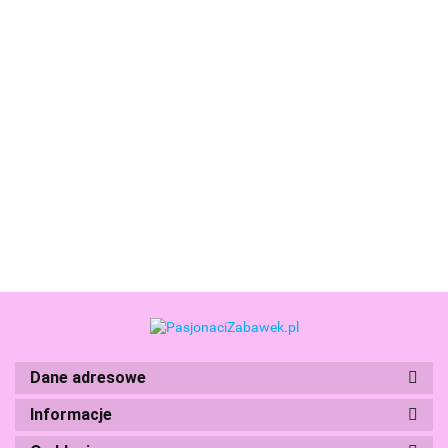
Cry
Babies
Cry
Cry
Cry
Cry Babies
Magic
Babies
Babies
Babies
GaGaGu
68.99
Magic
Tears
BFF
BFF
BFF
Pluszowa
78.99
52.99
54.99
Tears
Domek
Lalka
Lalka
Lalka
Kostka
62.99
Fantasy
52.99
z Bajki
Daisy
Kristal
Stella
Sensoryczna
Paci House
Story
20CM -
20CM -
20CM-
15x15 cm
Domek
Land
akcesoria
akcesoria
akcesoria
GGG9790
IMC091061
Tm Toys
Tm Toys
Dane adresowe
Boti
Informacje