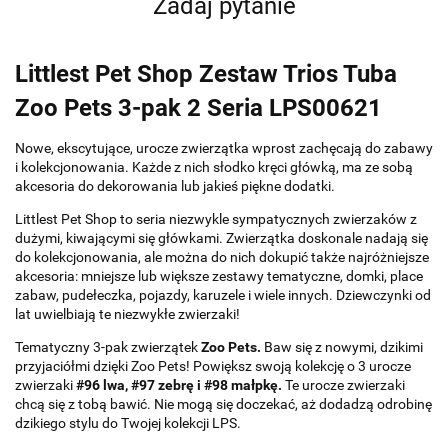
Zadaj pytanie
Littlest Pet Shop Zestaw Trios Tuba
Zoo Pets 3-pak 2 Seria LPS00621
Nowe, ekscytujące, urocze zwierzątka wprost zachęcają do zabawy
i kolekcjonowania. Każde z nich słodko kręci główką, ma ze sobą
akcesoria do dekorowania lub jakieś piękne dodatki.
Littlest Pet Shop to seria niezwykle sympatycznych zwierzaków z
dużymi, kiwającymi się główkami. Zwierzątka doskonale nadają się
do kolekcjonowania, ale można do nich dokupić także najróżniejsze
akcesoria: mniejsze lub większe zestawy tematyczne, domki, place
zabaw, pudełeczka, pojazdy, karuzele i wiele innych. Dziewczynki od
lat uwielbiają te niezwykłe zwierzaki!
Tematyczny 3-pak zwierzątek
Zoo Pets.
Baw się z nowymi, dzikimi
przyjaciółmi dzięki Zoo Pets! Powiększ swoją kolekcję o 3 urocze
zwierzaki
#96 lwa, #97 zebrę i #98 małpkę.
Te urocze zwierzaki
chcą się z tobą bawić. Nie mogą się doczekać, aż dodadzą odrobinę
dzikiego stylu do Twojej kolekcji LPS.