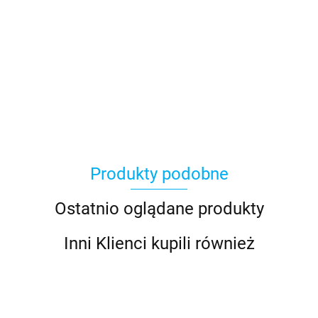
Asmodee
Produkty podobne
Basic Fun
Ostatnio oglądane produkty
Inni Klienci kupili również
Bebble