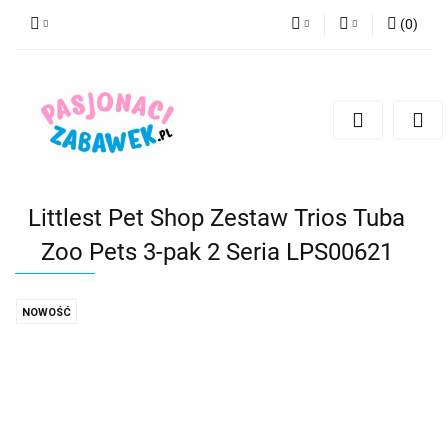
(
0
)
PLN
Zaloguj się
Zarejestruj się
CZK
Dodaj zgłoszenie
EUR
HUF
Littlest Pet Shop Zestaw Trios Tuba
Zoo Pets 3-pak 2 Seria LPS00621
NOWOŚĆ