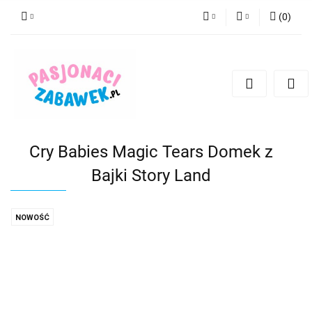
(
0
)
PLN
Zaloguj się
Zarejestruj się
CZK
Dodaj zgłoszenie
EUR
HUF
Cry Babies Magic Tears Domek z
Bajki Story Land
NOWOŚĆ