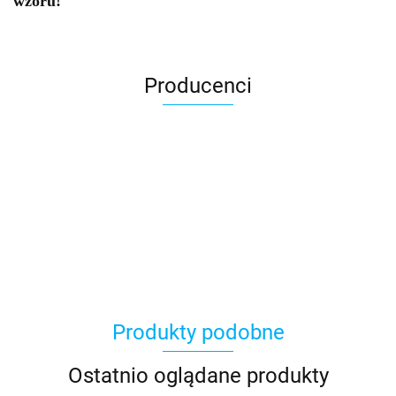
wzoru!
Producenci
Asmodee
Produkty podobne
Basic Fun
Ostatnio oglądane produkty