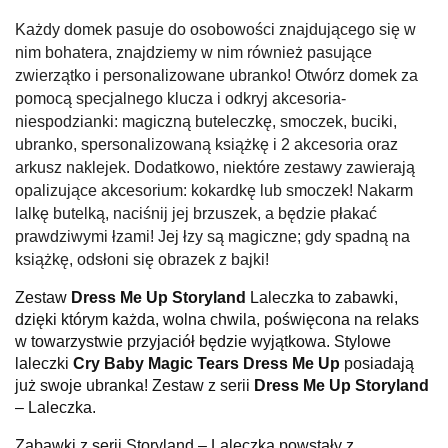
Każdy domek pasuje do osobowości znajdującego się w
nim bohatera, znajdziemy w nim również pasujące
zwierzątko i personalizowane ubranko! Otwórz domek za
pomocą specjalnego klucza i odkryj akcesoria-
niespodzianki: magiczną buteleczkę, smoczek, buciki,
ubranko, spersonalizowaną książkę i 2 akcesoria oraz
arkusz naklejek. Dodatkowo, niektóre zestawy zawierają
opalizujące akcesorium: kokardkę lub smoczek! Nakarm
lalkę butelką, naciśnij jej brzuszek, a będzie płakać
prawdziwymi łzami! Jej łzy są magiczne; gdy spadną na
książkę, odsłoni się obrazek z bajki!
Zestaw
Dress Me Up Storyland
Laleczka to zabawki,
dzięki którym każda, wolna chwila, poświęcona na relaks
w towarzystwie przyjaciół będzie wyjątkowa. Stylowe
laleczki
Cry Baby Magic Tears Dress Me Up
posiadają
już swoje ubranka! Zestaw z serii
Dress Me Up Storyland
– Laleczka.
Zabawki z serii Storyland – Laleczka powstały z