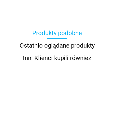
Produkty podobne
Basic Fun
Ostatnio oglądane produkty
Inni Klienci kupili również
Bebble
Coolpack
Coolpack
Coolpack
Coolpack