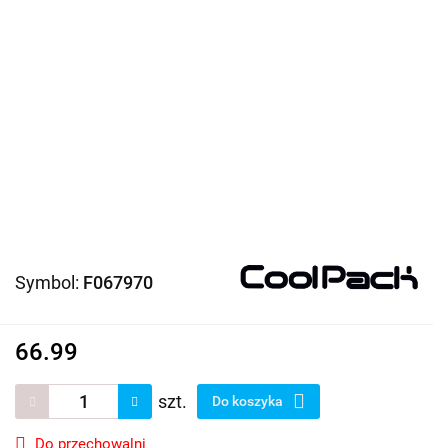
Symbol:
F067970
66.99
szt.
Do koszyka
Do przechowalni