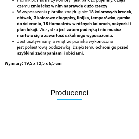
czemu
zmieścisz w nim naprawdę dużo rzeczy
.
W wyposażeniu piórnika znajduję się:
18 kolorowych kredek,
ołówek, 3 kolorowe długopisy, linijka, temperówka, gumka
do ścierania,
18 flamastrów
w różnych kolorach,
nożyczki i
plan lekcji
.
Wszystko jest
zatem pod ręką i nie musisz
martwić się o zawartość szkolnego wyposażenia.
Jest usztywniany, a wnętrze piórnika wykończone
jest poliestrową podszewką. Dzięki temu
ochroni go przed
szybkimi zadrapaniami i obiciami.
Wymiary: 19,5 x 12,5 x 6,5 cm
Producenci
Asmodee