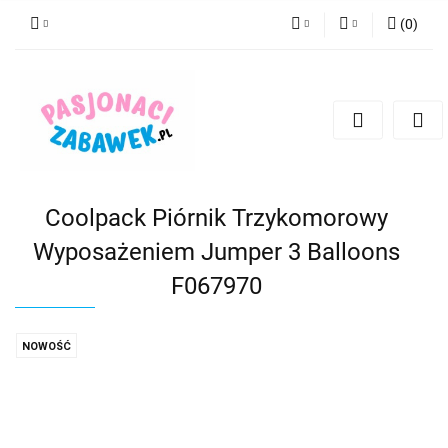
(
0
)
PLN
Zaloguj się
Zarejestruj się
CZK
Dodaj zgłoszenie
EUR
HUF
Coolpack Piórnik Trzykomorowy
Wyposażeniem Jumper 3 Balloons
F067970
NOWOŚĆ