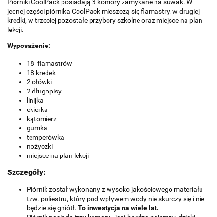
Piórniki CoolPack posiadają 3 komory zamykane na suwak. W
jednej części piórnika CoolPack mieszczą się flamastry, w drugiej
kredki, w trzeciej pozostałe przybory szkolne oraz miejsce na plan
lekcji.
Wyposażenie:
18 flamastrów
18 kredek
2 ołówki
2 długopisy
linijka
ekierka
kątomierz
gumka
temperówka
nożyczki
miejsce na plan lekcji
Szczegóły:
Piórnik został wykonany z wysoko jakościowego materiału
tzw. poliestru, który pod wpływem wody nie skurczy się i nie
będzie się gniótł.
To inwestycja na wiele lat.
Piórnik posiada trzy komory - jest bardzo pojemny, dzięki