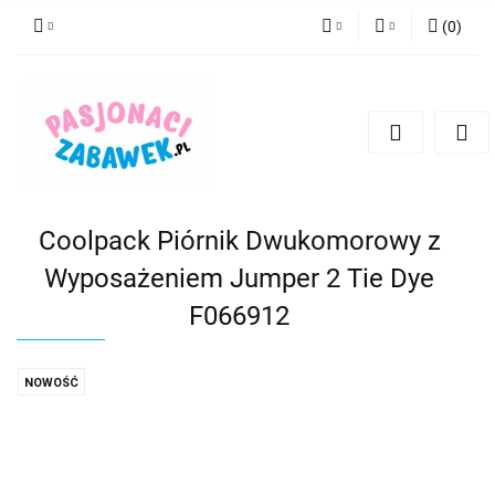
(
0
)
PLN
Zaloguj się
Zarejestruj się
CZK
Dodaj zgłoszenie
EUR
HUF
Coolpack Piórnik Dwukomorowy z
Wyposażeniem Jumper 2 Tie Dye
F066912
NOWOŚĆ