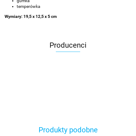
gumka
temperówka
Wymiary:
19,5 x 12,5 x 5 cm
Producenci
Asmodee
Produkty podobne
Basic Fun