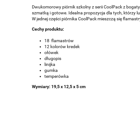
Dwukomorowy piórnik szkolny z serii CoolPack z bogaty
szmatką i gotowe. Idealna propozycja dla tych, którzy 
W jednej części piórnika CoolPack mieszczą się flamastr
Cechy produktu:
18 flamastrów
12 kolorów kredek
ołówek
długopis
linijka
gumka
temperówka
Wymiary:
19,5 x 12,5 x 5 cm