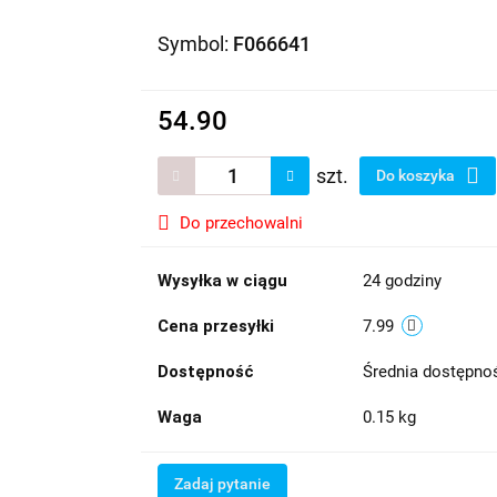
Symbol:
F066641
54.90
szt.
Do koszyka
Do przechowalni
Wysyłka w ciągu
24 godziny
Cena przesyłki
7.99
Dostępność
Średnia dostępn
Waga
0.15 kg
Zadaj pytanie