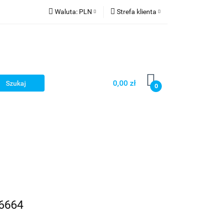
Waluta:
PLN
Strefa klienta
PLN
Zaloguj się
CZK
Zarejestruj się
EUR
Dodaj zgłoszenie
HUF
0,00 zł
0
Smart Games
6664