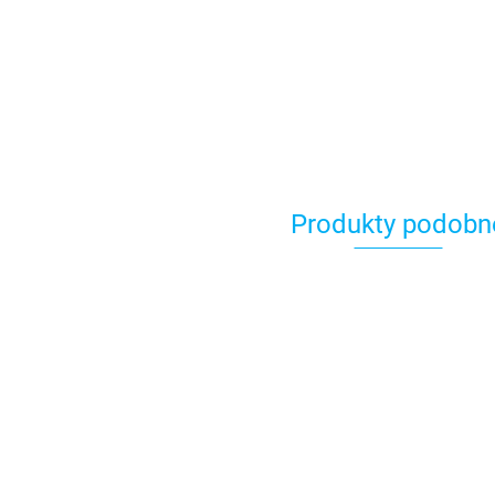
Produkty podobn
Coolpack Bidon
Coolpack Bid