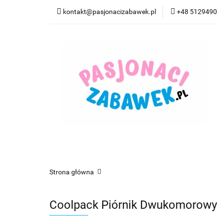
kontakt@pasjonacizabawek.pl
+48 512949
Kategorie
Pro
Top Model Kolorow
Kategorie
Promocje
CzuCzu
Czyta
Strona główna
Coolpack Piórnik Dwukomorowy