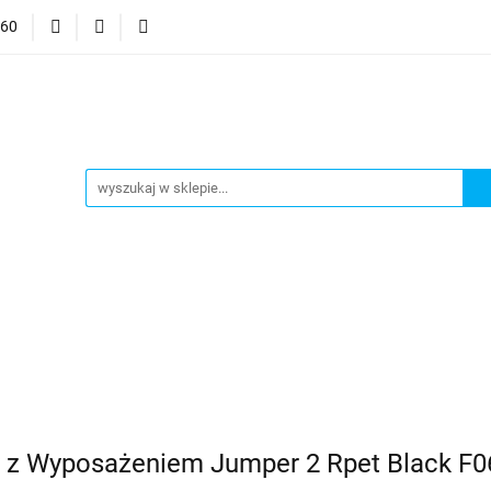
060
mocje
CzuCzu
Czytaj z Albikiem
Tommee Tippee
anki
Smart Games
j z Albikiem
Tommee Tippee
Top Model Kolorowanki
 z Wyposażeniem Jumper 2 Rpet Black F0