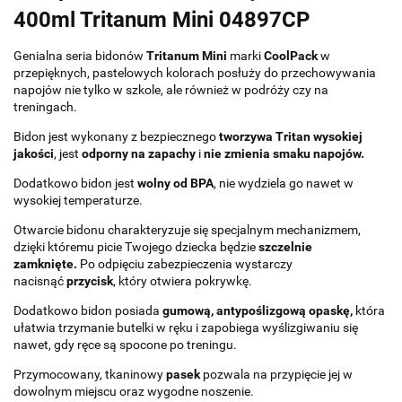
400ml Tritanum Mini 04897CP
Genialna seria bidonów
Tritanum Mini
marki
CoolPack
w
przepięknych, pastelowych kolorach posłuży do przechowywania
napojów nie tylko w szkole, ale również w podróży czy na
treningach.
Bidon jest wykonany z bezpiecznego
tworzywa Tritan wysokiej
jakości
, jest
odporny na zapachy
i
nie zmienia smaku napojów.
Dodatkowo bidon jest
wolny od BPA
, nie wydziela go nawet w
wysokiej temperaturze.
Otwarcie bidonu charakteryzuje się specjalnym mechanizmem,
dzięki któremu picie Twojego dziecka będzie
szczelnie
zamknięte.
Po odpięciu zabezpieczenia wystarczy
nacisnąć
przycisk
, który otwiera pokrywkę.
Dodatkowo bidon posiada
gumową, antypoślizgową opaskę,
która
ułatwia trzymanie butelki w ręku i zapobiega wyślizgiwaniu się
nawet, gdy ręce są spocone po treningu.
Przymocowany, tkaninowy
pasek
pozwala na przypięcie jej w
dowolnym miejscu oraz wygodne noszenie.