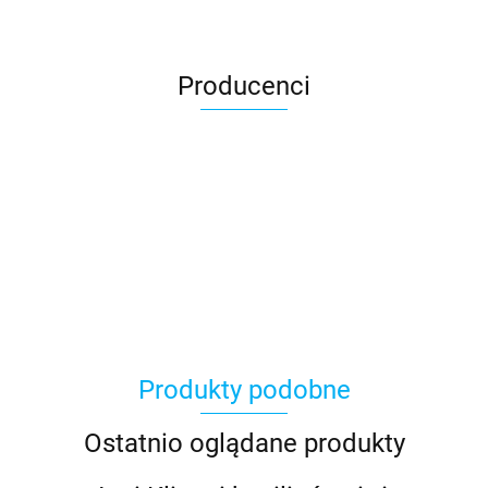
Producenci
Asmodee
Produkty podobne
Basic Fun
Ostatnio oglądane produkty