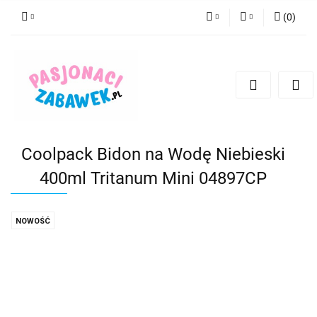
(
0
)
PLN
Zaloguj się
Zarejestruj się
CZK
Dodaj zgłoszenie
EUR
HUF
Coolpack Bidon na Wodę Niebieski
400ml Tritanum Mini 04897CP
NOWOŚĆ