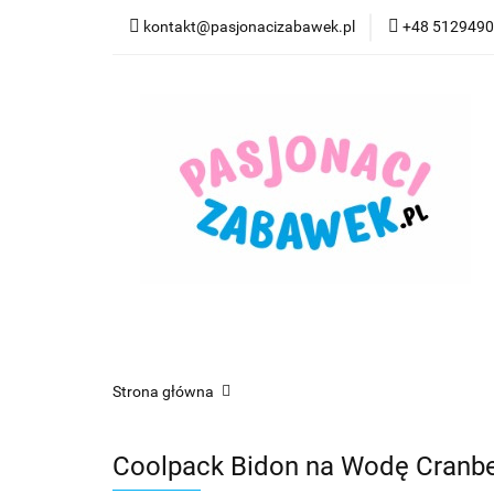
kontakt@pasjonacizabawek.pl
+48 512949
Kategorie
Pro
Top Model Kolorow
Kategorie
Promocje
CzuCzu
Czyta
Strona główna
Coolpack Bidon na Wodę Cranbe