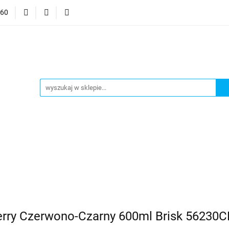
060
mocje
CzuCzu
Czytaj z Albikiem
Tommee Tippee
anki
Smart Games
j z Albikiem
Tommee Tippee
Top Model Kolorowanki
rry Czerwono-Czarny 600ml Brisk 56230C