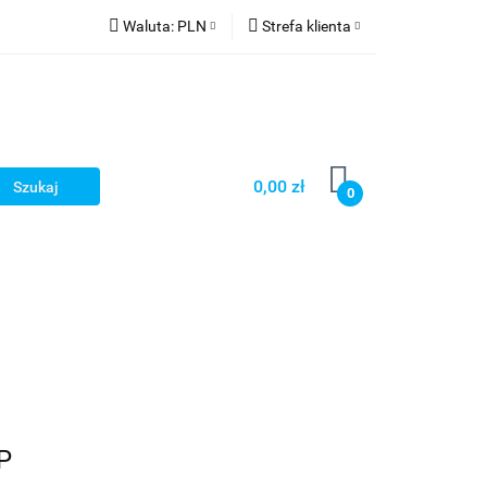
Waluta:
PLN
Strefa klienta
PLN
Zaloguj się
CZK
Zarejestruj się
EUR
Dodaj zgłoszenie
HUF
0,00 zł
0
Smart Games
P