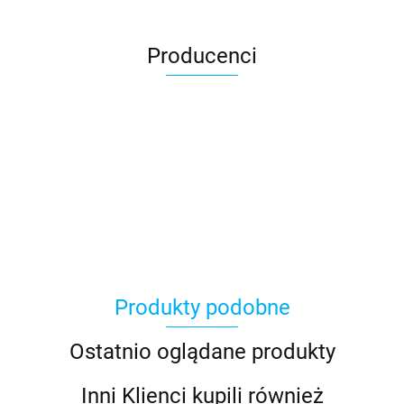
Producenci
Asmodee
Produkty podobne
Basic Fun
Ostatnio oglądane produkty
Inni Klienci kupili również