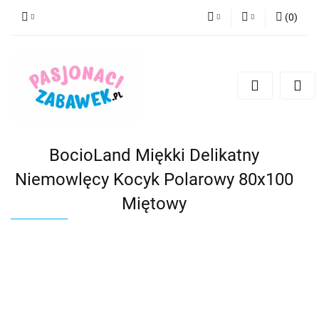
(
0
)
PLN
Zaloguj się
Zarejestruj się
CZK
Dodaj zgłoszenie
EUR
HUF
BocioLand Miękki Delikatny
Niemowlęcy Kocyk Polarowy 80x100
Miętowy