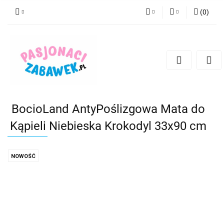
(
0
)
PLN
Zaloguj się
Zarejestruj się
CZK
Dodaj zgłoszenie
EUR
HUF
BocioLand AntyPoślizgowa Mata do
Kąpieli Niebieska Krokodyl 33x90 cm
NOWOŚĆ