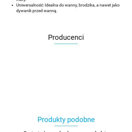
Uniwersalność: Idealna do wanny, brodzika, a nawet jako
dywanik przed wanną.
Producenci
Asmodee
Produkty podobne
Basic Fun