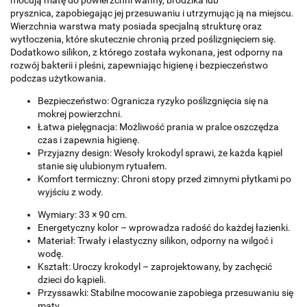
prysznica, zapobiegając jej przesuwaniu i utrzymując ją na miejscu.
Wierzchnia warstwa maty posiada specjalną strukturę oraz
wytłoczenia, które skutecznie chronią przed poślizgnięciem się.
Dodatkowo silikon, z którego została wykonana, jest odporny na
rozwój bakterii i pleśni, zapewniając higienę i bezpieczeństwo
podczas użytkowania.
Bezpieczeństwo: Ogranicza ryzyko poślizgnięcia się na
mokrej powierzchni.
Łatwa pielęgnacja: Możliwość prania w pralce oszczędza
czas i zapewnia higienę.
Przyjazny design: Wesoły krokodyl sprawi, że każda kąpiel
stanie się ulubionym rytuałem.
Komfort termiczny: Chroni stopy przed zimnymi płytkami po
wyjściu z wody.
Wymiary: 33 × 90 cm.
Energetyczny kolor – wprowadza radość do każdej łazienki.
Materiał: Trwały i elastyczny silikon, odporny na wilgoć i
wodę.
Kształt: Uroczy krokodyl – zaprojektowany, by zachęcić
dzieci do kąpieli.
Przyssawki: Stabilne mocowanie zapobiega przesuwaniu się
maty.