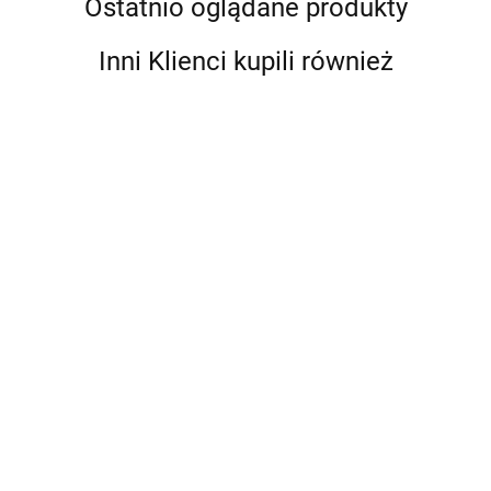
Ostatnio oglądane produkty
Inni Klienci kupili również
Bebble
BocioLand
BocioLand
BocioLand
BocioLand
Grzechotka
Grzechotka
Grzechotka
Miękki
BocioLand
Gryzak dla
Gryzak dla
Gryzak dla
Lekki
21.90
21.90
21.90
29.99
AntyPoślizgowa
Dziecka
Dziecka
Dziecka
Delikatny
Mata do Kąpieli
Silikonowa
Silikonowa
Silikonowa
Niemowlęc
29.99
Różowa
Miś
Miś
Miś
Kocyk
Krokodyl 33x90
Beżowy
Miętowy
Różowy
Polarowy
cm
BL259
BL258
BL257
80x100 Ró