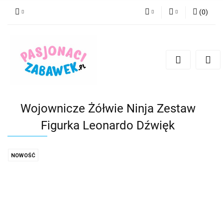
(
0
)
PLN
Zaloguj się
Zarejestruj się
CZK
Dodaj zgłoszenie
EUR
HUF
Wojownicze Żółwie Ninja Zestaw
Figurka Leonardo Dźwięk
NOWOŚĆ