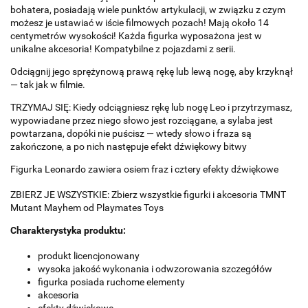
bohatera, posiadają wiele punktów artykulacji, w związku z czym
możesz je ustawiać w iście filmowych pozach! Mają około 14
centymetrów wysokości! Każda figurka wyposażona jest w
unikalne akcesoria! Kompatybilne z pojazdami z serii.
Odciągnij jego sprężynową prawą rękę lub lewą nogę, aby krzyknął
— tak jak w filmie.
TRZYMAJ SIĘ: Kiedy odciągniesz rękę lub nogę Leo i przytrzymasz,
wypowiadane przez niego słowo jest rozciągane, a sylaba jest
powtarzana, dopóki nie puścisz — wtedy słowo i fraza są
zakończone, a po nich następuje efekt dźwiękowy bitwy
Figurka Leonardo zawiera osiem fraz i cztery efekty dźwiękowe
ZBIERZ JE WSZYSTKIE: Zbierz wszystkie figurki i akcesoria TMNT
Mutant Mayhem od Playmates Toys
Charakterystyka produktu:
produkt licencjonowany
wysoka jakość wykonania i odwzorowania szczegółów
figurka posiada ruchome elementy
akcesoria
efekty dźwiękowe