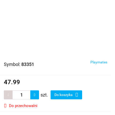
Playmates
Symbol:
83351
47.99
szt.
Do koszyka
Do przechowalni