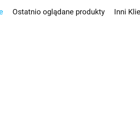
e
Ostatnio oglądane produkty
Inni Kli
Basic Fun
Bebble