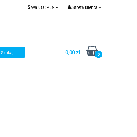
Waluta:
PLN
Strefa klienta
PLN
Zaloguj się
CZK
Zarejestruj się
EUR
Dodaj zgłoszenie
HUF
0,00 zł
0
i
Smart Games