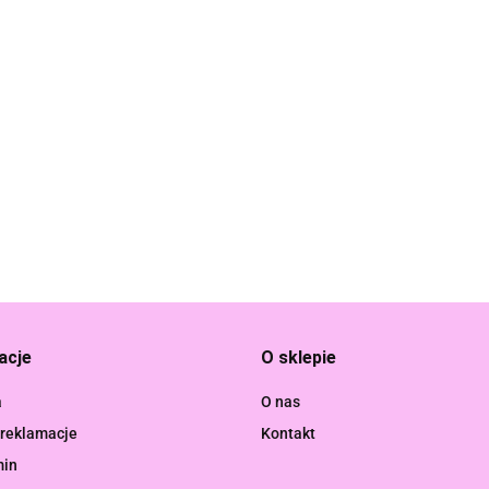
Boti
acje
O sklepie
Branded Toys
a
O nas
 reklamacje
Kontakt
min