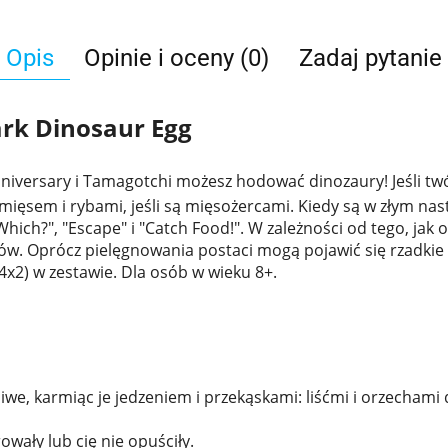
Opis
Opinie i oceny (0)
Zadaj pytanie
rk Dinosaur Egg
nniversary i Tamagotchi możesz hodować dinozaury! Jeśli twó
b mięsem i rybami, jeśli są mięsożercami. Kiedy są w złym nast
"Which?", "Escape" i "Catch Food!". W zależności od tego, ja
 Oprócz pielęgnowania postaci mogą pojawić się rzadkie di
4x2) w zestawie. Dla osób w wieku 8+.
iwe, karmiąc je jedzeniem i przekąskami: liśćmi i orzechami
wały lub cię nie opuściły.