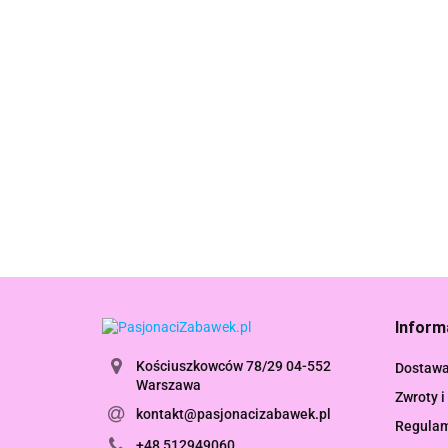
Tamagotchi Argyle Heart Serce Original Bandai
102.99
Inform
Kościuszkowców 78/29 04-552
Dostaw
Warszawa
Zwroty i
kontakt@pasjonacizabawek.pl
Regula
+48 512949060