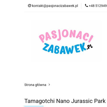
kontakt@pasjonacizabawek.pl
+48 51294
Kategorie
Pro
Top Model Kolorow
Kategorie
Promocje
CzuCzu
Czyt
Strona główna
Tamagotchi Nano Jurassic Park