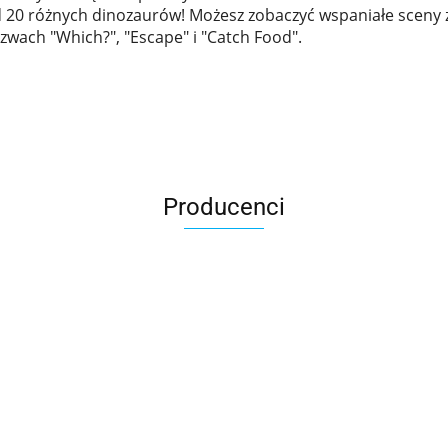
0 różnych dinozaurów! Możesz zobaczyć wspaniałe sceny z P
zwach "Which?", "Escape" i "Catch Food".
Producenci
Asmodee