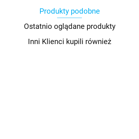
Produkty podobne
Basic Fun
Ostatnio oglądane produkty
Inni Klienci kupili również
Bebble
Tamagotchi
Angel Tiara
Tamagotchi Argyle
Tamagotchi Eco
Original Bandai
Heart Serce Original
Celebration Egg
89.99
Bandai