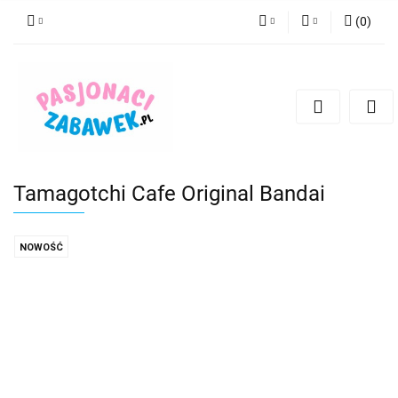
(
0
)
PLN
Zaloguj się
Zarejestruj się
CZK
Dodaj zgłoszenie
EUR
HUF
Tamagotchi Cafe Original Bandai
NOWOŚĆ