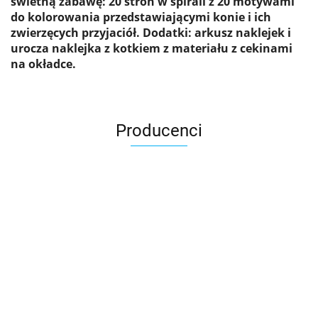
świetną zabawę: 20 stron w spirali z 20 motywami
do kolorowania przedstawiającymi konie i ich
zwierzęcych przyjaciół. Dodatki: arkusz naklejek i
urocza naklejka z kotkiem z materiału z cekinami
na okładce.
Producenci
Asmodee