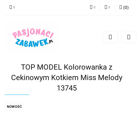
(
0
)
PLN
Zaloguj się
Zarejestruj się
CZK
Dodaj zgłoszenie
EUR
HUF
TOP MODEL Kolorowanka z
Cekinowym Kotkiem Miss Melody
13745
NOWOŚĆ