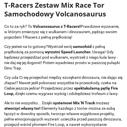
T-Racers Zestaw Mix Race Tor
Samochodowy Volcanosaurus
Co to za ryk? To
Volcanosaurus z T-Racers!
Prawdziwe wyzwanie,
w którym zmierzysz się z wulkanem i dinozaurem, pędząc swoim
pojazdem T-Racers z pełną prędkością!
Czy jesteś na to gotowy?Wystrzel swój
samochód
z pełną
prędkością za pomocą
wyrzutni Speed Launcher.
Uwaga! Gdy
będziesz przejeżdżać pod wulkanem, wystrzeli z niego kula lawy -
nie daj się jej dogonić! Potem wpadniesz prosto w paszczę pułapki
Dino Trap.
Czy uda Ci się przejechać między szczękami dinozaura, nie dając się
złapać? Nawet jeśli pokonasz wszystkie te przeszkody, czeka na
Ciebie jeszcze jedna! Przejedziesz przez
spektakularną pętlę Fire
Loop,
dzięki czemu wygrasz wyścig i zdobędziesz trofeum z lawy.
Ale to nie wszystko... Dzięki
systemowi Mix 'N Track
możesz
stworzyć własny tor!
Elementy każdego z torów można ze sobą
łączyć w dowolny sposób, tworząc własne wyjątkowe projekty,
pełne emocjonujących wyzwań: ucieczka przed paszczą dinozaura,
przejazd wśród płomieni Fire Loop, a nawet wykorzystanie