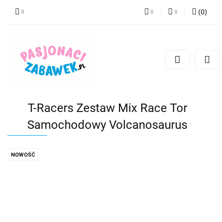
(
0
)
PLN
Zaloguj się
Zarejestruj się
CZK
Dodaj zgłoszenie
EUR
HUF
T-Racers Zestaw Mix Race Tor
Samochodowy Volcanosaurus
NOWOŚĆ