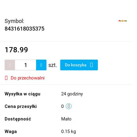
Symbol:
8431618035375
178.99
szt.
Do koszyka
Do przechowalni
Wysyłka w ciągu
24 godziny
Cena przesyłki
0
Dostępność
Mało
Waga
0.15 kg