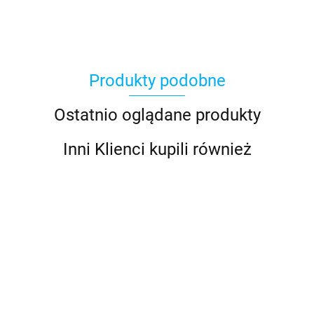
Produkty podobne
Basic Fun
Ostatnio oglądane produkty
Inni Klienci kupili również
Bebble
MojiPop
Kookyloos
Zestaw
T-Racers 4
Laleczka
MojiPops
MojiPops
Pearl
Zestaw
Glitter
25.99
45.99