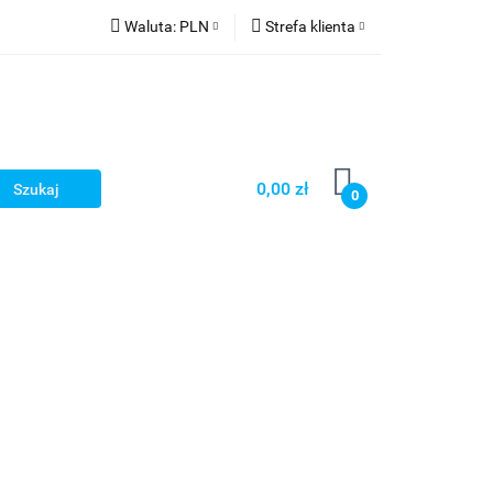
Waluta:
PLN
Strefa klienta
PLN
Zaloguj się
CZK
Zarejestruj się
EUR
Dodaj zgłoszenie
HUF
0,00 zł
0
Smart Games