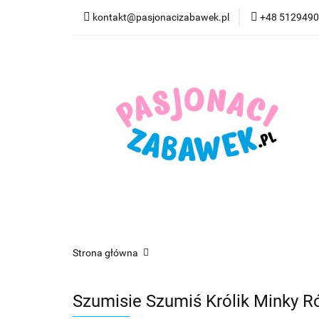
kontakt@pasjonacizabawek.pl
+48 512949
Kategorie
Pro
Top Model Kolorow
Kategorie
Promocje
CzuCzu
Czyta
Strona główna
Szumisie Szumiś Królik Minky R