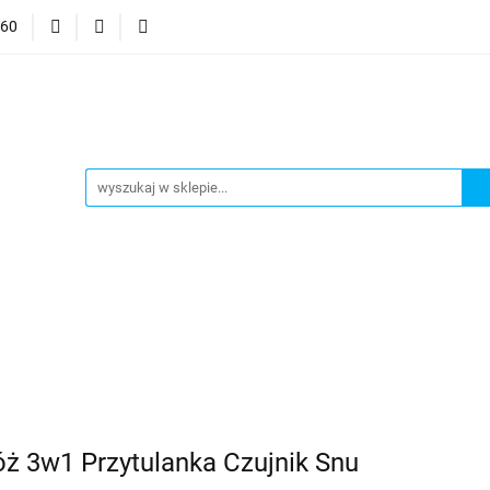
060
mocje
CzuCzu
Czytaj z Albikiem
Tommee Tippee
anki
Smart Games
j z Albikiem
Tommee Tippee
Top Model Kolorowanki
óż 3w1 Przytulanka Czujnik Snu