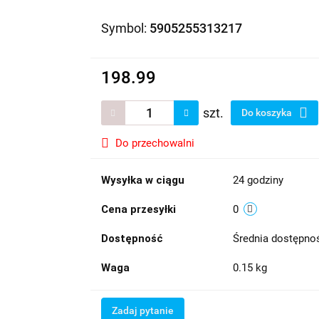
Symbol:
5905255313217
198.99
szt.
Do koszyka
Do przechowalni
Wysyłka w ciągu
24 godziny
Cena przesyłki
0
Dostępność
Średnia dostępn
Waga
0.15 kg
Zadaj pytanie