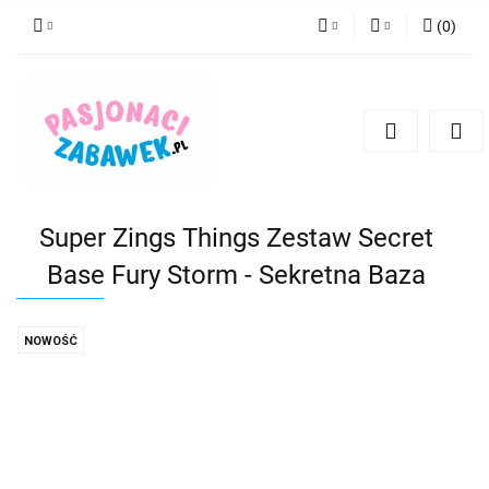
(
0
)
PLN
Zaloguj się
Zarejestruj się
CZK
Dodaj zgłoszenie
EUR
HUF
Super Zings Things Zestaw Secret
Base Fury Storm - Sekretna Baza
NOWOŚĆ