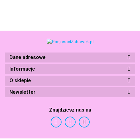
Leia
Włoski
HXP69
Dane adresowe
Boti
Informacje
O sklepie
Newsletter
Branded Toys
Znajdziesz nas na