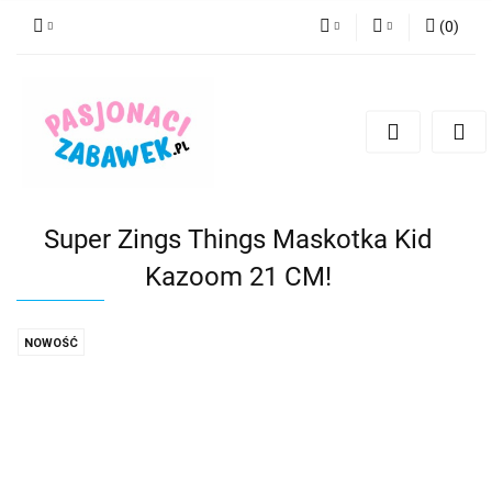
(
0
)
PLN
Zaloguj się
Zarejestruj się
CZK
Dodaj zgłoszenie
EUR
HUF
Super Zings Things Maskotka Kid
Kazoom 21 CM!
NOWOŚĆ