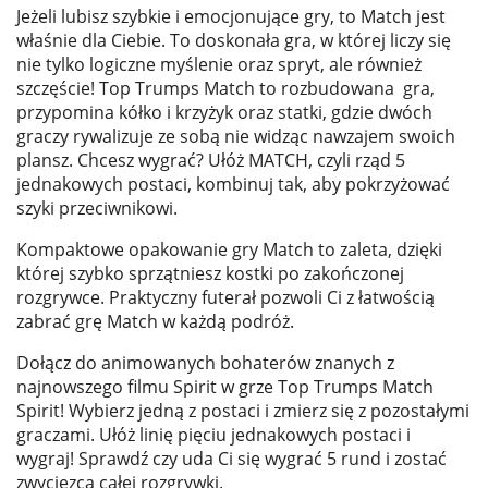
Jeżeli lubisz szybkie i emocjonujące gry, to Match jest
właśnie dla Ciebie. To doskonała gra, w której liczy się
nie tylko logiczne myślenie oraz spryt, ale również
szczęście! Top Trumps Match to rozbudowana gra,
przypomina kółko i krzyżyk oraz statki, gdzie dwóch
graczy rywalizuje ze sobą nie widząc nawzajem swoich
plansz. Chcesz wygrać? Ułóż MATCH, czyli rząd 5
jednakowych postaci, kombinuj tak, aby pokrzyżować
szyki przeciwnikowi.
Kompaktowe opakowanie gry Match to zaleta, dzięki
której szybko sprzątniesz kostki po zakończonej
rozgrywce. Praktyczny futerał pozwoli Ci z łatwością
zabrać grę Match w każdą podróż.
Dołącz do animowanych bohaterów znanych z
najnowszego filmu Spirit w grze Top Trumps Match
Spirit! Wybierz jedną z postaci i zmierz się z pozostałymi
graczami. Ułóż linię pięciu jednakowych postaci i
wygraj! Sprawdź czy uda Ci się wygrać 5 rund i zostać
zwycięzcą całej rozgrywki.