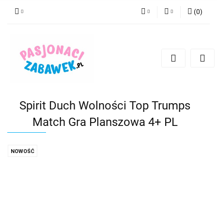
(
0
)
PLN
Zaloguj się
Zarejestruj się
CZK
Dodaj zgłoszenie
EUR
HUF
Spirit Duch Wolności Top Trumps
Match Gra Planszowa 4+ PL
NOWOŚĆ