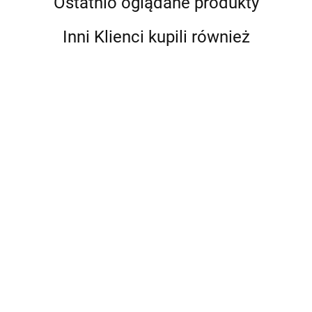
Ostatnio oglądane produkty
Inni Klienci kupili również
Bebble
Harry
Drewniane
Potter
Paletki
Piłki do
Drewniana
Dopasuj
Zestaw
Rzep z
Żonglowania
60.99
68.99
Tablica
skarpetkę g
Lalka
Piłką BS
Zestaw 3
57.99
Manipulacyjna
Zręczności
Harry z
Toys
Sztuk BS
92.99
120.99
GeoPlan BS
BS Toys
Tiarą
Toys
Toys
Przydziału
HND78
Mattel