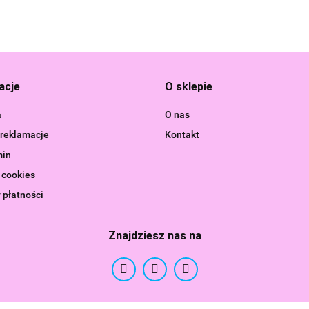
Bebble
acje
O sklepie
a
O nas
 reklamacje
Kontakt
min
 cookies
 płatności
Znajdziesz nas na