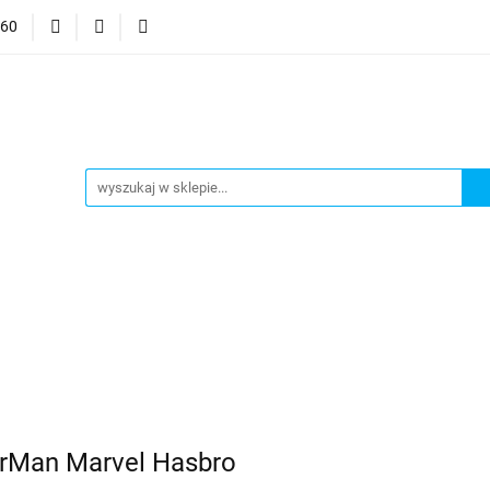
060
mocje
CzuCzu
Czytaj z Albikiem
Tommee Tippee
anki
Smart Games
j z Albikiem
Tommee Tippee
Top Model Kolorowanki
erMan Marvel Hasbro