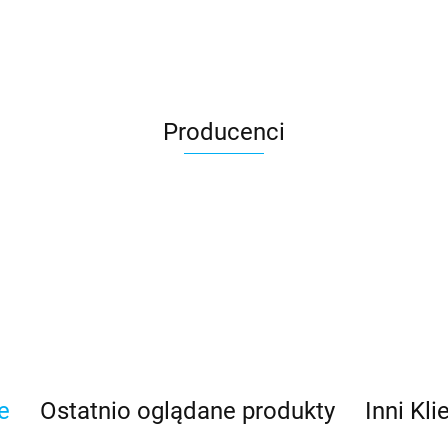
Producenci
Asmodee
e
Ostatnio oglądane produkty
Inni Kli
Basic Fun