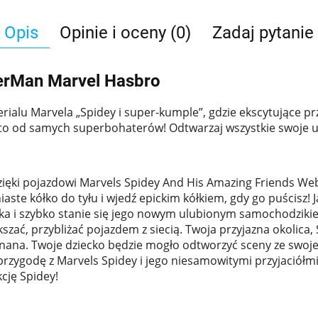
Opis
Opinie i oceny (0)
Zadaj pytanie
erMan Marvel Hasbro
alu Marvela „Spidey i super-kumple”, gdzie ekscytujące przy
i to od samych superbohaterów! Odtwarzaj wszystkie swoje 
dzięki pojazdowi Marvels Spidey And His Amazing Friends 
aste kółko do tyłu i wjedź epickim kółkiem, gdy go puścisz!
ka i szybko stanie się jego nowym ulubionym samochodzik
kszać, przybliżać pojazdem z siecią. Twoja przyjazna okolica
konana. Twoje dziecko będzie mogło odtworzyć sceny ze swoj
i przygodę z Marvels Spidey i jego niesamowitymi przyjaciół
cję Spidey!