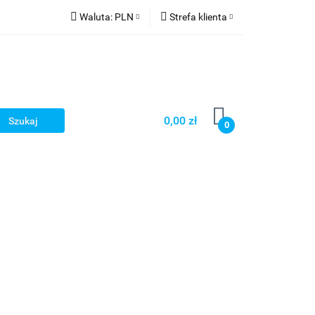
Waluta:
PLN
Strefa klienta
PLN
Zaloguj się
CZK
Zarejestruj się
EUR
Dodaj zgłoszenie
HUF
0,00 zł
0
Smart Games