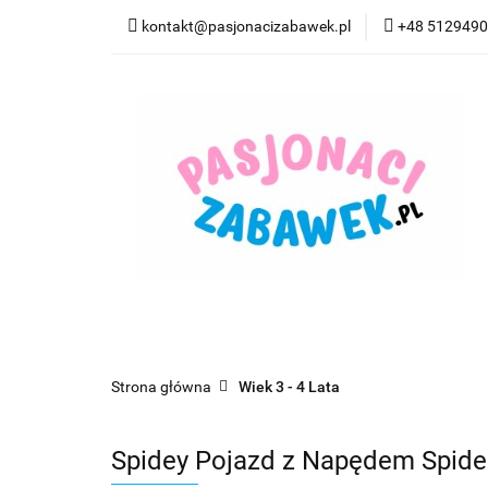
kontakt@pasjonacizabawek.pl
+48 512949
Kategorie
Pro
Top Model Kolorow
Kategorie
Promocje
CzuCzu
Czyta
Strona główna
Wiek 3 - 4 Lata
Spidey Pojazd z Napędem Spid