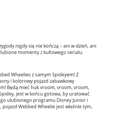
gody nigdy się nie kończą – ani w dzień, ani
ulubione momenty z kultowego serialu.
Webbed Wheelies z samym Spideyem! Z
 Jasny i kolorowy pojazd zabawkowy
iem! Będą mieć huk vroom, vroom, vroom,
, Spidey, jest w końcu gotowa, by uratować
ego ulubionego programu Disney Junior i
mi, pojazd Webbed Wheelie jest właśnie tym,