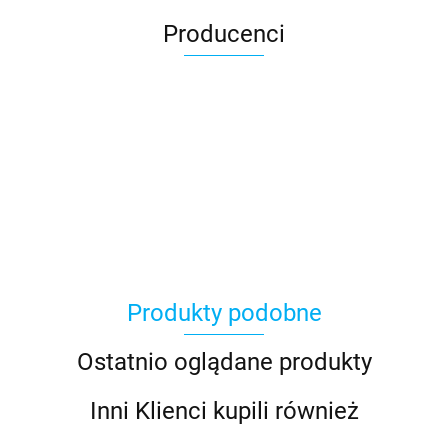
Producenci
Asmodee
Produkty podobne
Basic Fun
Ostatnio oglądane produkty
Inni Klienci kupili również