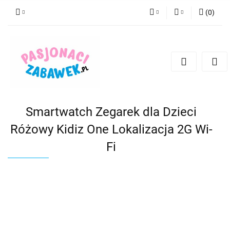
(
0
)
PLN
Zaloguj się
Zarejestruj się
CZK
Dodaj zgłoszenie
EUR
HUF
Smartwatch Zegarek dla Dzieci
Różowy Kidiz One Lokalizacja 2G Wi-
Fi