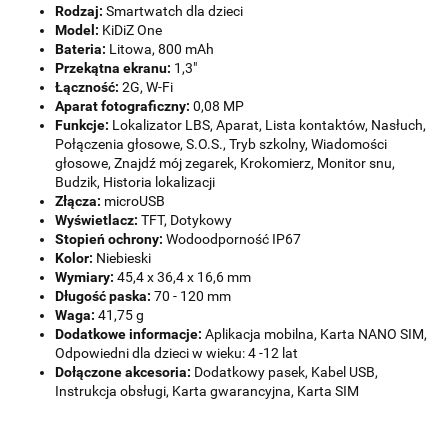
Rodzaj:
Smartwatch dla dzieci
Model:
KiDiZ One
Bateria:
Litowa, 800 mAh
Przekątna ekranu:
1,3"
Łączność:
2G, W-Fi
Aparat fotograficzny:
0,08 MP
Funkcje:
Lokalizator LBS, Aparat, Lista kontaktów, Nasłuch,
Połączenia głosowe, S.O.S., Tryb szkolny, Wiadomości
głosowe, Znajdź mój zegarek, Krokomierz, Monitor snu,
Budzik, Historia lokalizacji
Złącza:
microUSB
Wyświetlacz:
TFT, Dotykowy
Stopień ochrony:
Wodoodporność IP67
Kolor:
Niebieski
Wymiary:
45,4 x 36,4 x 16,6 mm
Długość paska:
70 - 120 mm
Waga:
41,75 g
Dodatkowe informacje:
Aplikacja mobilna, Karta NANO SIM,
Odpowiedni dla dzieci w wieku: 4 -12 lat
Dołączone akcesoria:
Dodatkowy pasek, Kabel USB,
Instrukcja obsługi, Karta gwarancyjna, Karta SIM