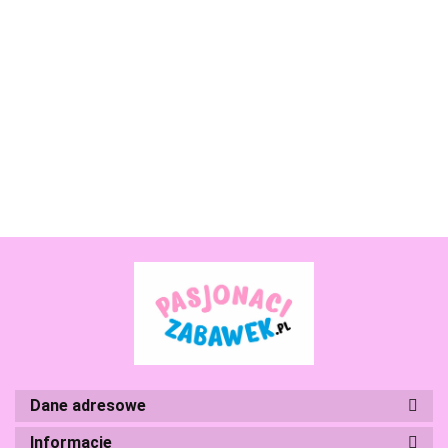
Boti
Smartwatch Zegarek dla Dzieci Niebieski Kidiz Top
283.99
Branded Toys
BS Toys
Dane adresowe
Informacje