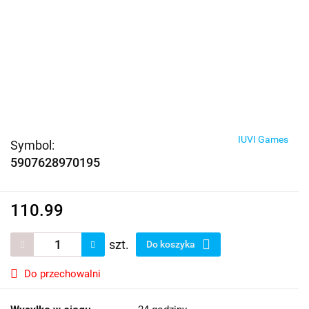
IUVI Games
Symbol:
5907628970195
110.99
szt.
Do koszyka
Do przechowalni