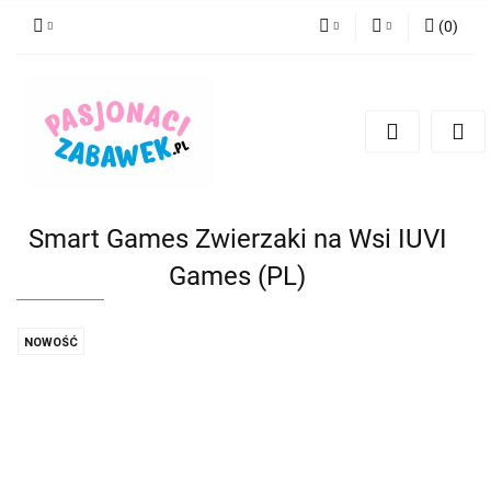
(
0
)
PLN
Zaloguj się
Zarejestruj się
CZK
Dodaj zgłoszenie
EUR
HUF
Smart Games Zwierzaki na Wsi IUVI
Games (PL)
NOWOŚĆ