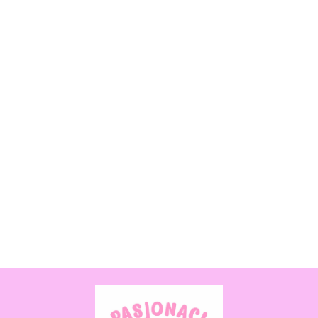
Smart Games Jaś i
Małgosia IUVI Games (PL)
Smart Games Dropzone Strefa
131.99
Zrzutu IUVI Games (PL)
115.99
Boti