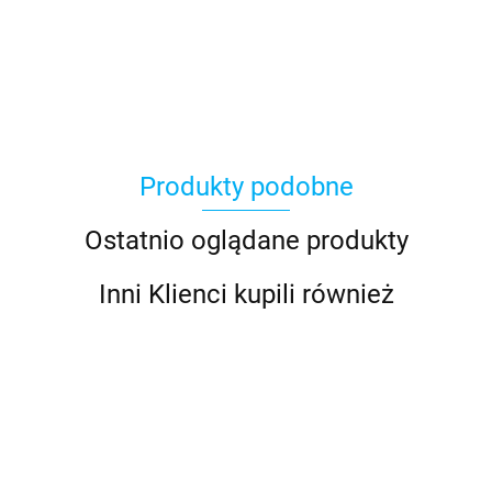
Asmodee
Produkty podobne
Basic Fun
Ostatnio oglądane produkty
Inni Klienci kupili również
Bebble