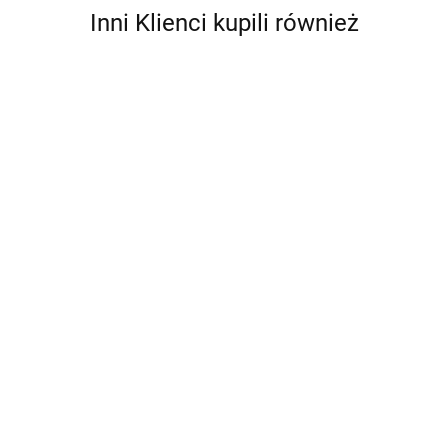
Inni Klienci kupili również
Bebble
Smart Games Jaś i
Małgosia IUVI Games (PL)
Smart Games Dropzone Strefa
131.99
Zrzutu IUVI Games (PL)
115.99