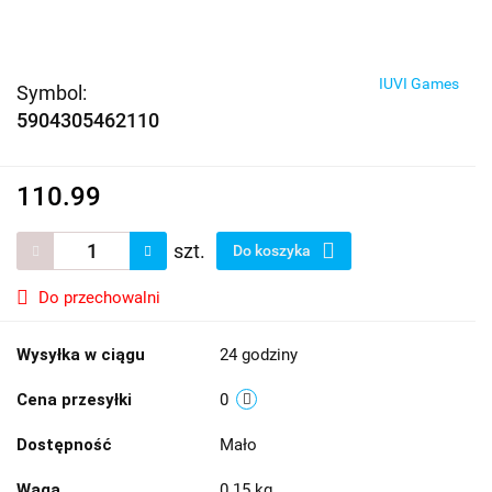
IUVI Games
Symbol:
5904305462110
110.99
szt.
Do koszyka
Do przechowalni
Wysyłka w ciągu
24 godziny
Cena przesyłki
0
Dostępność
Mało
Waga
0.15 kg