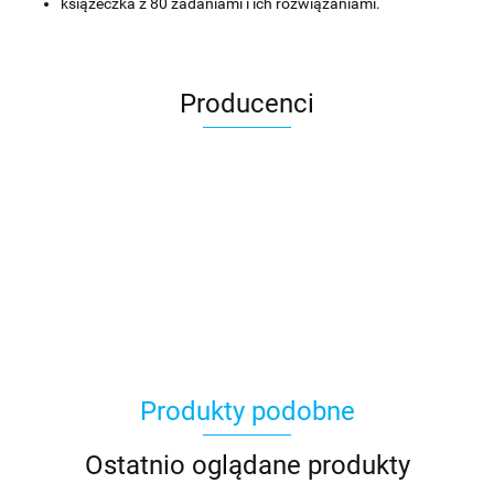
książeczka z 80 zadaniami i ich rozwiązaniami.
Producenci
Asmodee
Produkty podobne
Basic Fun
Ostatnio oglądane produkty