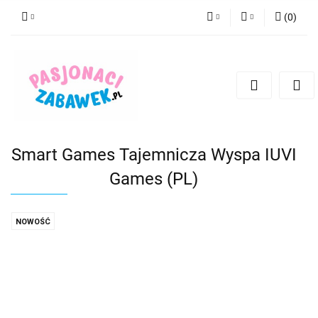
(
0
)
PLN
Zaloguj się
Zarejestruj się
CZK
Dodaj zgłoszenie
EUR
HUF
Smart Games Tajemnicza Wyspa IUVI
Games (PL)
NOWOŚĆ