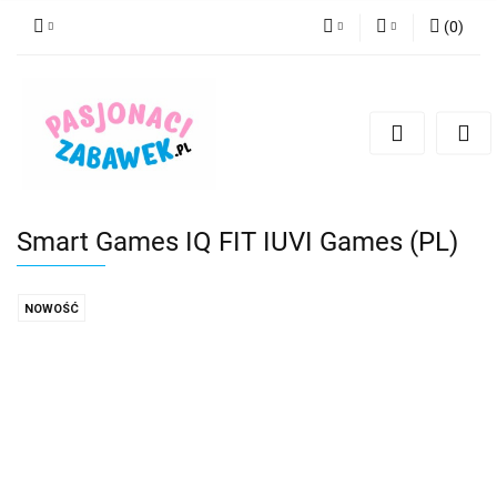
(
0
)
PLN
Zaloguj się
Zarejestruj się
CZK
Dodaj zgłoszenie
EUR
HUF
Smart Games IQ FIT IUVI Games (PL)
NOWOŚĆ