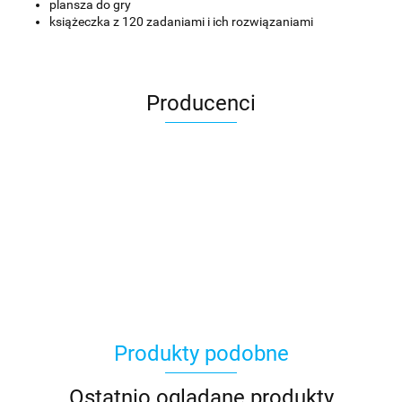
plansza do gry
książeczka z 120 zadaniami i ich rozwiązaniami
Producenci
Asmodee
Produkty podobne
Basic Fun
Ostatnio oglądane produkty