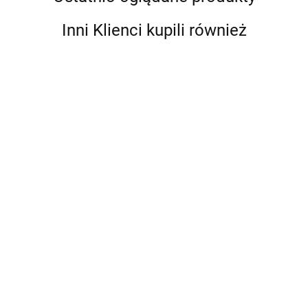
Inni Klienci kupili również
Bebble
Smart Games IQ
Smart Games IQ
Quub IUVI Games
Smart Games Rafa
Six Pro IUVI
(PL)
Koralowa IUVI
Games (PL)
55.99
57.99
Games (PL)
52.99