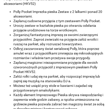
akcesoriami (HKV52)
Polly Pocket Imprezka pieska Zestaw z 2 lalkami i ponad 20
akcesoriami.
Zaplanuj cudowne przyjęcia z tym zestawem Polly Pocket.
Uroczy zestaw w kształcie pieska po otwarciu odsłania
przyjęcie urodzinowe na torze wrotkowym.
Zorganizuj fantastyczną imprezę ze swoimi zwierzęcymi
przyjaciółmi. Zaproś zwierzaki na przyjęcie załóż wrotki i
ruszaj na parkiet, aby rozruszać towarzystwo.
Odkryj zaczarowany świat serialowej Polly, która poprzez
amulet wraz z przyjaciółkami zmniejsza się mikroskopijnych
rozmiarów i właśnie tam przeżywa swoje przygody.
Zaplanuj magiczne i niezapomniane przyjęcie dla swoich
czworonożnych przyjaciół z imprezowym pieskiem Polly
Pocket HKV52.
Załóż rolki i udaj się na parkiet, aby rozpocząć imprezę lub
zajmij się muzyką na stanowisku DJ-a.
Możesz też usiąść przy stole w kawiarni i zajadać się
przygotowanym smakołykami.
Każdy element Imprezowego Pieska skrywa niespodziankę i
zapewnia wiele godzin zabawy, a rączka umieszczona na
grzbiecie pieska pozwala zabrać ten magiczny świat ze sobą
w dowolne miejsce i kontynuować zabawę.