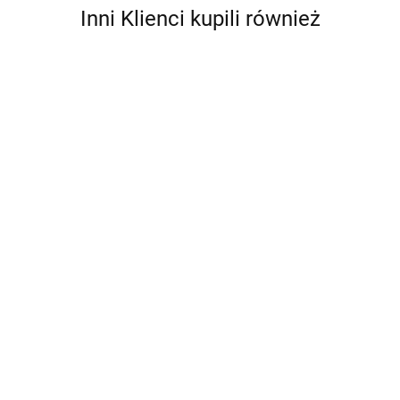
Inni Klienci kupili również
Bebble
Fisher Price
Enchantimals
Jurassic World
Przytulanka Słonik
Zestaw Kemping
Chaos Theory Epic
Uspokajacz
Wycieczka pod
72.99
Evolutions
78.99
Muzyka i Wibracje
97.99
Namiot Lalka Miś
Majungasaurus
HML65
HTW71
Dźwięk HTK76