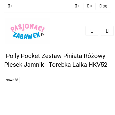
(
0
)
PLN
Zaloguj się
Zarejestruj się
CZK
Dodaj zgłoszenie
EUR
HUF
Polly Pocket Zestaw Piniata Różowy
Piesek Jamnik - Torebka Lalka HKV52
NOWOŚĆ