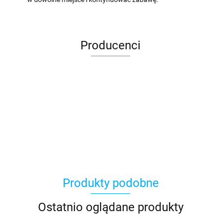
Producenci
Asmodee
Produkty podobne
Basic Fun
Ostatnio oglądane produkty