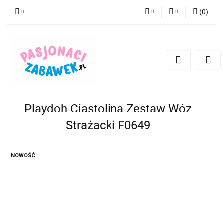
(
0
)
PLN
Zaloguj się
Zarejestruj się
CZK
Dodaj zgłoszenie
EUR
HUF
Playdoh Ciastolina Zestaw Wóz
Strażacki F0649
NOWOŚĆ