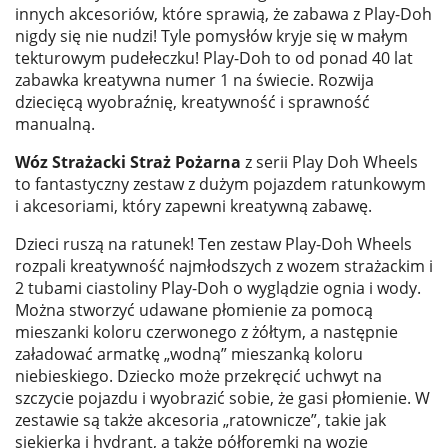
innych akcesoriów, które sprawią, że zabawa z Play-Doh
nigdy się nie nudzi! Tyle pomysłów kryje się w małym
tekturowym pudełeczku! Play-Doh to od ponad 40 lat
zabawka kreatywna numer 1 na świecie. Rozwija
dziecięcą wyobraźnię, kreatywność i sprawność
manualną.
Wóz Strażacki Straż Pożarna
z serii Play Doh Wheels
to fantastyczny zestaw z dużym pojazdem ratunkowym
i akcesoriami, który zapewni kreatywną zabawę.
Dzieci ruszą na ratunek! Ten zestaw Play-Doh Wheels
rozpali kreatywność najmłodszych z wozem strażackim i
2 tubami ciastoliny Play-Doh o wyglądzie ognia i wody.
Można stworzyć udawane płomienie za pomocą
mieszanki koloru czerwonego z żółtym, a następnie
załadować armatkę „wodną” mieszanką koloru
niebieskiego. Dziecko może przekręcić uchwyt na
szczycie pojazdu i wyobrazić sobie, że gasi płomienie. W
zestawie są także akcesoria „ratownicze”, takie jak
siekierka i hydrant, a także półforemki na wozie