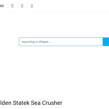
060
mocje
CzuCzu
Czytaj z Albikiem
Tommee Tippee
anki
Smart Games
j z Albikiem
Tommee Tippee
Top Model Kolorowanki
olden Statek Sea Crusher