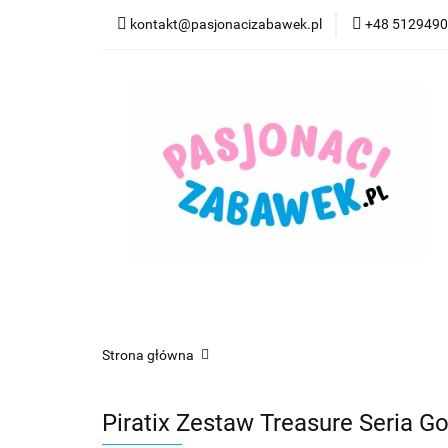
kontakt@pasjonacizabawek.pl
+48 512949
Kategorie
Pro
Top Model Kolorow
Kategorie
Promocje
CzuCzu
Czyta
Strona główna
Piratix Zestaw Treasure Seria G