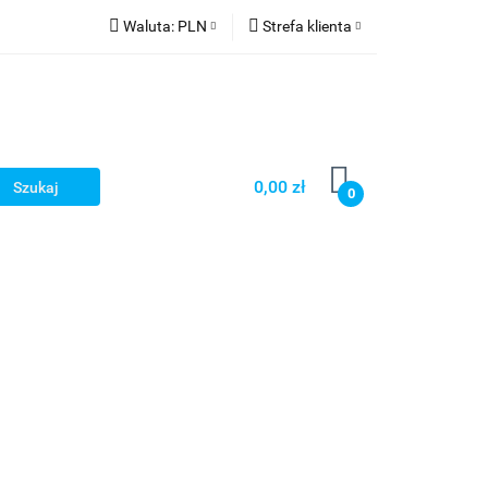
Waluta:
PLN
Strefa klienta
PLN
Zaloguj się
CZK
Zarejestruj się
EUR
Dodaj zgłoszenie
HUF
0,00 zł
0
Smart Games