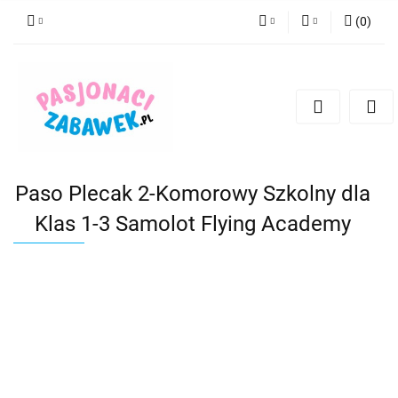
(
0
)
PLN
Zaloguj się
Zarejestruj się
CZK
Dodaj zgłoszenie
EUR
HUF
Paso Plecak 2-Komorowy Szkolny dla
Klas 1-3 Samolot Flying Academy