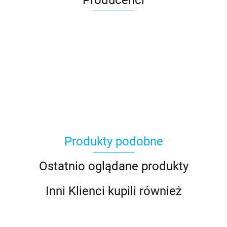
Asmodee
Produkty podobne
Basic Fun
Ostatnio oglądane produkty
Inni Klienci kupili również
Bebble