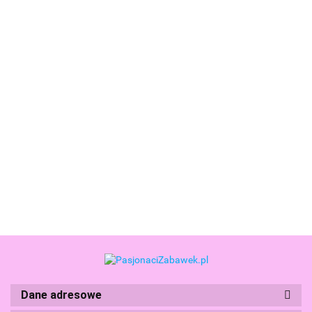
Paso Piórnik 3-
Paso Piórnik
Paso Piórnik
Paso Piórnik
Komorowy z
Szkolny
Szkolny
Szkolny
Wyposażeniem
Rozkładany z
Rozkładany z
Rozkładany z
51.90
45.99
45.99
45.99
dla Chłopca
Wyposażeniem
Wyposażeniem
Wyposażeniem
Football Piłka
Akrobatka
Alert
Black Cat
Baletnica
Czarny Kot
Dane adresowe
Boti