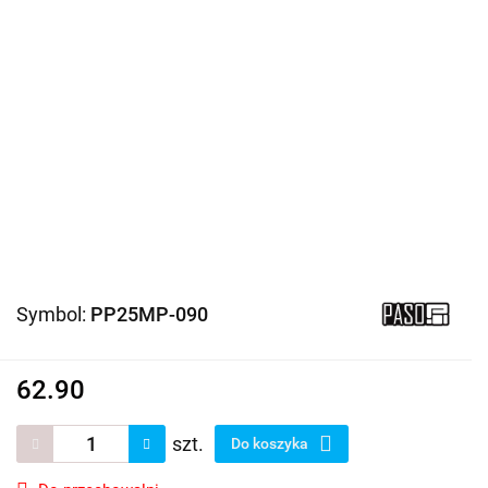
Symbol:
PP25MP-090
62.90
szt.
Do koszyka