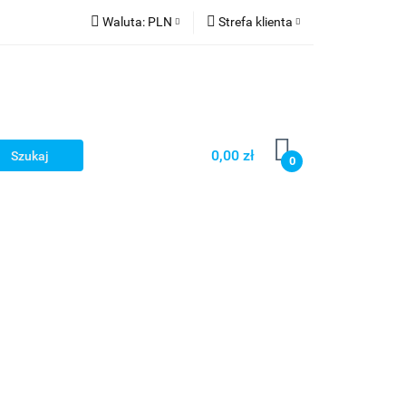
Waluta:
PLN
Strefa klienta
PLN
Zaloguj się
CZK
Zarejestruj się
EUR
Dodaj zgłoszenie
HUF
0,00 zł
0
Smart Games