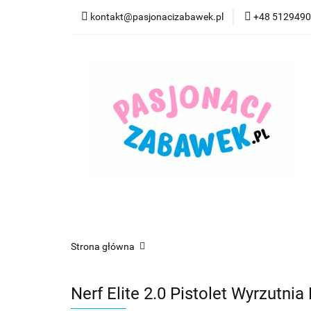
kontakt@pasjonacizabawek.pl
+48 512949
Kategorie
Pro
Top Model Kolorow
Kategorie
Promocje
CzuCzu
Czyta
Strona główna
Nerf Elite 2.0 Pistolet Wyrzutnia 