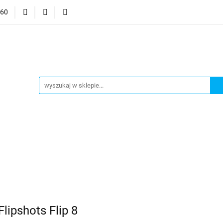
060
mocje
CzuCzu
Czytaj z Albikiem
Tommee Tippee
anki
Smart Games
j z Albikiem
Tommee Tippee
Top Model Kolorowanki
Flipshots Flip 8