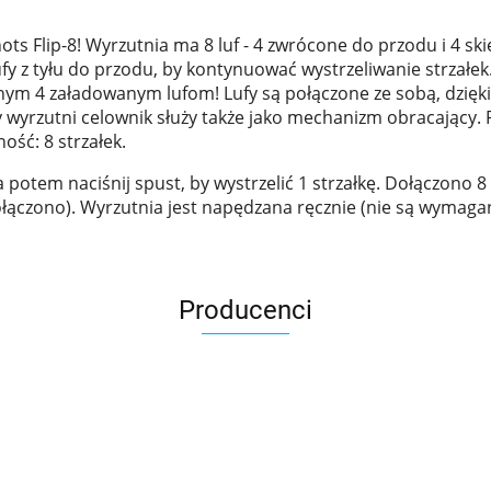
hots Flip-8! Wyrzutnia ma 8 luf - 4 zwrócone do przodu i 4 ski
y z tyłu do przodu, by kontynuować wystrzeliwanie strzałek
ejnym 4 załadowanym lufom! Lufy są połączone ze sobą, dzięk
y wyrzutni celownik służy także jako mechanizm obracający. Po
ość: 8 strzałek.
a potem naciśnij spust, by wystrzelić 1 strzałkę. Dołączono 8
ołączono). Wyrzutnia jest napędzana ręcznie (nie są wymagan
Producenci
Asmodee