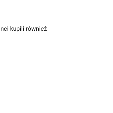
enci kupili również
Nerf Alpha Strike
Pistolet Wyrzutnia
tnia
Play Doh Ciastolina
Fang QS-4
adow
Wyspa Dinozaurów
33.99