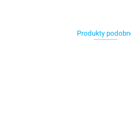
Produkty podobn
Nerf Elite 2.0
Wyrzutnia Flipshots
Nerf DinoSquad Rex
Ne
Flip-16 Hasbro
Wyrzutnia Karabin
Wy
78.99