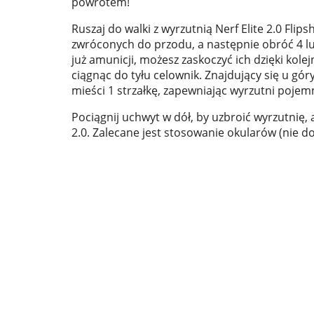
powrotem!
Ruszaj do walki z wyrzutnią Nerf Elite 2.0 Flips
zwróconych do przodu, a następnie obróć 4 luf
już amunicji, możesz zaskoczyć ich dzięki kol
ciągnąc do tyłu celownik. Znajdujący się u gór
mieści 1 strzałkę, zapewniając wyrzutni pojemn
Pociągnij uchwyt w dół, by uzbroić wyrzutnię, 
2.0. Zalecane jest stosowanie okularów (nie d