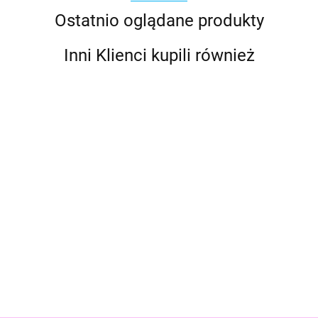
Ostatnio oglądane produkty
Inni Klienci kupili również
Bebble
Kookyloos
Kookyloos
Kookyloos
Kookyloos
Kookylo
Kindi Kids
2 Zestaw
Jane
Kooky
Kooky
Kooky
Wózek
Szafa
Wardrobe
Laleczka
Laleczka
Laleczk
Zakupowy
77.99
66.99
75.99
73.99
73.99
57.99
Lalka
Walizka
Syrenka
Syrenka
Syrenka
-
Robin +
Mini
Mermaids
Mermaids
Mermai
Akcesoria
Akcesoria
Laleczka
Coral
Jewel
Star
KDK50001