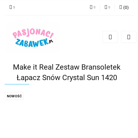
(
0
)
PLN
Zaloguj się
Zarejestruj się
CZK
Dodaj zgłoszenie
EUR
HUF
Make it Real Zestaw Bransoletek
Łapacz Snów Crystal Sun 1420
NOWOŚĆ