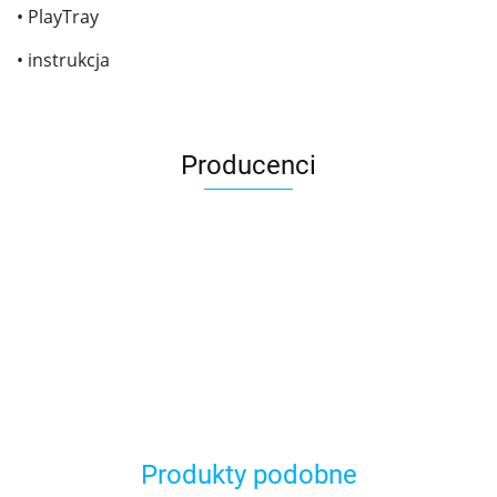
• PlayTray
• instrukcja
Producenci
Asmodee
Produkty podobne
Basic Fun