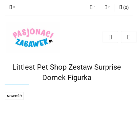
(
0
)
PLN
Zaloguj się
Zarejestruj się
CZK
Dodaj zgłoszenie
EUR
HUF
Littlest Pet Shop Zestaw Surprise
Domek Figurka
NOWOŚĆ