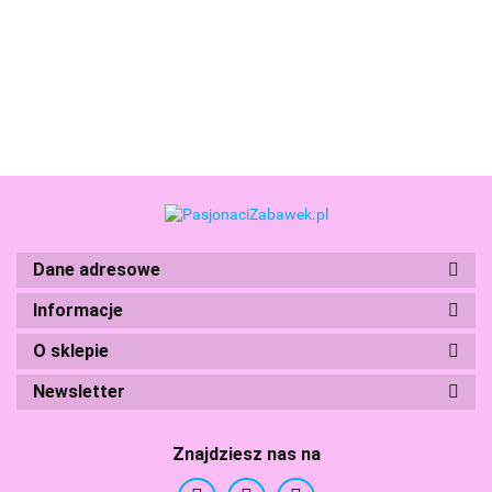
Zestaw Pętla
31.99
Biedronka
Surprise
26.99
Śmieciarka
24.99
Obręcz do
Brelok 14
Niespodzianka
19el. HDL06
Baniek + Płyn
CM!
Blind BOX
0,5L
LPS00718
Dane adresowe
Boti
Informacje
O sklepie
Newsletter
Branded Toys
Znajdziesz nas na