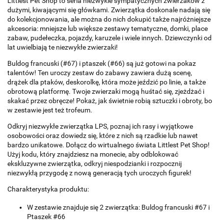
Littlest Pet Shop to seria niezwykle sympatycznych zwierzaków z
dużymi, kiwającymi się główkami. Zwierzątka doskonale nadają się
do kolekcjonowania, ale można do nich dokupić także najróżniejsze
akcesoria: mniejsze lub większe zestawy tematyczne, domki, place
zabaw, pudełeczka, pojazdy, karuzele i wiele innych. Dziewczynki od
lat uwielbiają te niezwykłe zwierzaki!
Buldog francuski (#67) i ptaszek (#66) są już gotowi na pokaz
talentów! Ten uroczy zestaw do zabawy zawiera dużą scenę,
drążek dla ptaków, deskorolkę, która może jeździć po linie, a także
obrotową platformę. Twoje zwierzaki mogą huśtać się, zjeżdżać i
skakać przez obręcze! Pokaż, jak świetnie robią sztuczki i obroty, bo
w zestawie jest też trofeum.
Odkryj niezwykłe zwierzątka LPS, poznaj ich rasy i wyjątkowe
osobowości oraz dowiedz się, które z nich są rzadkie lub nawet
bardzo unikatowe. Dołącz do wirtualnego świata Littlest Pet Shop!
Użyj kodu, który znajdziesz na monecie, aby odblokować
ekskluzywne zwierzątka, odkryj niespodzianki i rozpocznij
niezwykłą przygodę z nową generacją tych uroczych figurek!
Charakterystyka produktu:
W zestawie znajduje się 2 zwierzątka: Buldog francuski #67 i
Ptaszek #66