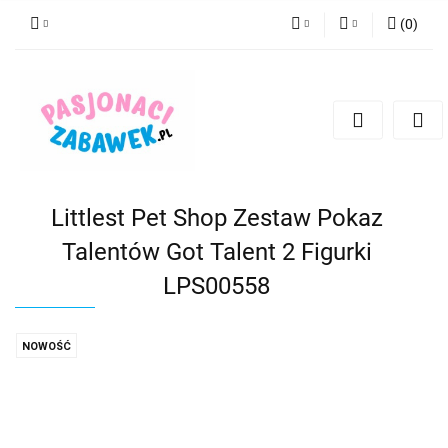
(
0
)
PLN
Zaloguj się
Zarejestruj się
CZK
Dodaj zgłoszenie
EUR
HUF
Littlest Pet Shop Zestaw Pokaz
Talentów Got Talent 2 Figurki
LPS00558
NOWOŚĆ