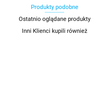
Produkty podobne
Basic Fun
Ostatnio oglądane produkty
Inni Klienci kupili również
Bebble