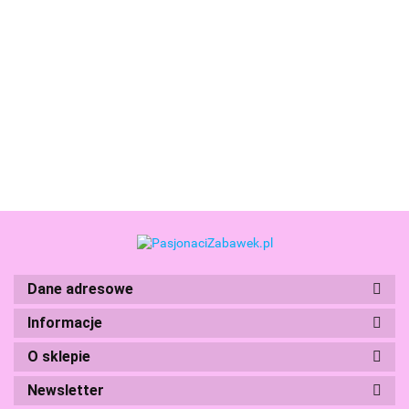
Cry Babies BFF Lalki
Dwupak Coney % Sydney
Cry Babies BFF Lalka Lala
20CM -akcesoria Tm Toys
131.99
110.99
Boti
Dane adresowe
Branded Toys
Informacje
O sklepie
Newsletter