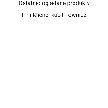
Ostatnio oglądane produkty
Inni Klienci kupili również
Bebble
Lexibook Słuchawki
Nauszne Bezprzewodowe
Lexibook Projektor Rysunkowy
Psi Patrol 2w1
152.99