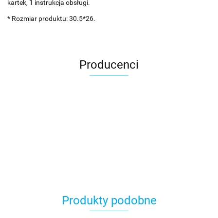
kartek, 1 instrukcja obsługi.
* Rozmiar produktu: 30.5*26.
Producenci
Asmodee
Produkty podobne
Basic Fun