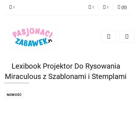
(
0
)
PLN
Zaloguj się
Zarejestruj się
CZK
Dodaj zgłoszenie
EUR
HUF
Lexibook Projektor Do Rysowania
Miraculous z Szablonami i Stemplami
NOWOŚĆ