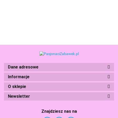
Super Mario z Szablonami i
Pieczątkami
165.99
Boti
Dane adresowe
Branded Toys
Informacje
O sklepie
Newsletter
BS Toys
Znajdziesz nas na