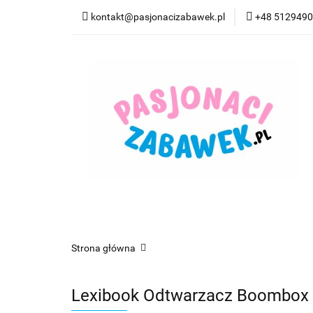
kontakt@pasjonacizabawek.pl
+48 512949
Kategorie
Pro
Top Model Kolorow
Kategorie
Promocje
CzuCzu
Czyta
Strona główna
Lexibook Odtwarzacz Boombox 