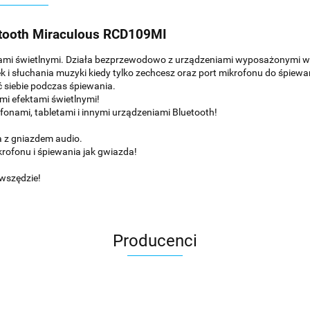
tooth Miraculous RCD109MI
mi świetlnymi. Działa bezprzewodowo z urządzeniami wyposażonymi w B
 i słuchania muzyki kiedy tylko zechcesz oraz port mikrofonu do śpiew
 siebie podczas śpiewania.
mi efektami świetlnymi!
fonami, tabletami i innymi urządzeniami Bluetooth!
a z gniazdem audio.
ofonu i śpiewania jak gwiazda!
 wszędzie!
Producenci