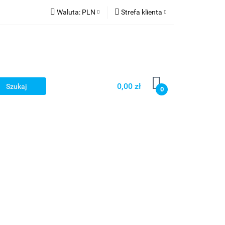
Waluta:
PLN
Strefa klienta
PLN
Zaloguj się
CZK
Zarejestruj się
EUR
Dodaj zgłoszenie
HUF
0,00 zł
0
Smart Games