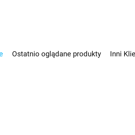
Asmodee
e
Ostatnio oglądane produkty
Inni Kli
Basic Fun
Bebble