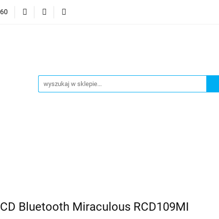
060
mocje
CzuCzu
Czytaj z Albikiem
Tommee Tippee
anki
Smart Games
j z Albikiem
Tommee Tippee
Top Model Kolorowanki
CD Bluetooth Miraculous RCD109MI