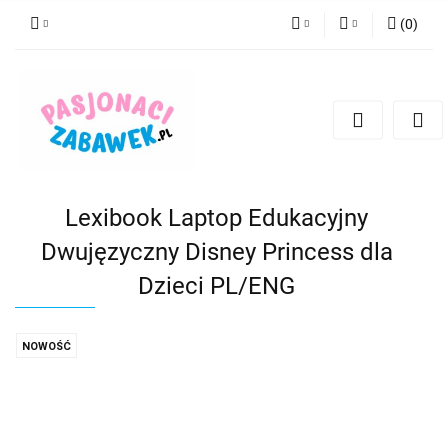
(
0
)
PLN
Zaloguj się
Zarejestruj się
CZK
Dodaj zgłoszenie
EUR
HUF
Lexibook Laptop Edukacyjny
Dwujęzyczny Disney Princess dla
Dzieci PL/ENG
NOWOŚĆ