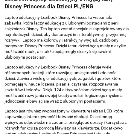
Disney Princess dla Dzieci PL/ENG
Laptop edukacyjny Lexibook Disney Princess to wspaniała
zabawka, która łączy edukację z ulubionymi postaciami z serii
księżniczek Disney. Ten laptop został specjalnie zaprojektowany dla
najmłodszych dzieci, aby dostarczyć im interaktywnej i przyjemnej
rozrywki. Laptop ma kolorowy i atrakcyjny wygląd, ozdobiony
motywami Disney Princess. Dzięki temu dzieci będą miały nie tylko
możliwość nauki, ale także będą mogły cieszyć się swoimi
ulubionymi postaciami.
Laptop edukacyjny Lexibook Disney Princess oferuje wiele
różnorodnych funkcji, które rozwijają umiejętności i zdolności
dzieci. Zawiera wiele gier edukacyjnych, zagadek i quizów, które
pomagają w nauce liczenia, pisania, czytania, rozpoznawania
kształtów i kolorów. Dzięki 124 aktywnościom dzieci będą miały
możliwość rozwijania swojej kreatywności i logicznego myślenia,
jednocześnie bawiąc się wraz z ulubionymi postaciami.
Laptop jest również wyposażony w klawiaturę i ekran LCD, które
zapewniają interaktywność i łatwość obsługi. Dzieci mogą
wpisywać odpowiedzi na zadania, przeglądać obrazy i korzystać z
różnych funkcji za pomocą klawiszy na klawiaturze. Dodatkowo
laptop edukacyjny Lexibook Disney Princess jest łatwy do