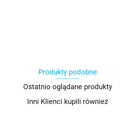
Asmodee
Produkty podobne
Basic Fun
Ostatnio oglądane produkty
Inni Klienci kupili również
Bebble