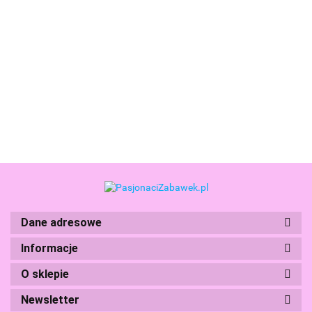
Lexibook Figurka Lampka Nocna Harry Potter Hedwiga
NLJ105HP
Branded Toys
188.99
BS Toys
Dane adresowe
Informacje
O sklepie
Cherry Pazi Puzzle
Newsletter