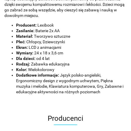
dzięki swojemu kompaktowemu rozmiarowi i lekkości. Dzieci mogą
go zabrać ze sobą wszędzie, aby cieszyć się zabawą i nauką w
dowolnym miejscu.
Producent:
Lexibook
Zasilanie:
Baterie 2x AA
Materiał:
Tworzywo sztuczne
Płeć:
Chłopcy, Dziewczynki
Ekran:
LCD z animacjami
Wymiary:
24 x 18 x 3,6 cm
Dla dzieci:
od 4 lat
Rodzaj:
Zabawka edukacyjna
Kolor:
Wielokolorowy
Dodatkowe informacje:
Język polsko-angielski,
Ergonomiczny design z wygodnym uchwytem, Piękna
muzyka i melodie, Klawiatura komputerowa, Gry, Zabawne i
edukacyjne aktywności na różnych poziomach
Producenci