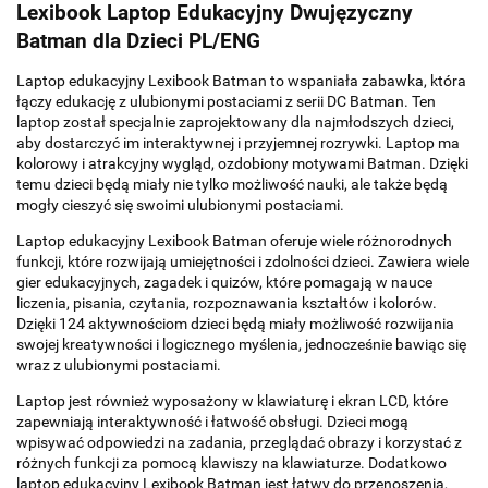
Lexibook Laptop Edukacyjny Dwujęzyczny
Batman dla Dzieci PL/ENG
Laptop edukacyjny Lexibook Batman to wspaniała zabawka, która
łączy edukację z ulubionymi postaciami z serii DC Batman. Ten
laptop został specjalnie zaprojektowany dla najmłodszych dzieci,
aby dostarczyć im interaktywnej i przyjemnej rozrywki. Laptop ma
kolorowy i atrakcyjny wygląd, ozdobiony motywami Batman. Dzięki
temu dzieci będą miały nie tylko możliwość nauki, ale także będą
mogły cieszyć się swoimi ulubionymi postaciami.
Laptop edukacyjny Lexibook Batman oferuje wiele różnorodnych
funkcji, które rozwijają umiejętności i zdolności dzieci. Zawiera wiele
gier edukacyjnych, zagadek i quizów, które pomagają w nauce
liczenia, pisania, czytania, rozpoznawania kształtów i kolorów.
Dzięki 124 aktywnościom dzieci będą miały możliwość rozwijania
swojej kreatywności i logicznego myślenia, jednocześnie bawiąc się
wraz z ulubionymi postaciami.
Laptop jest również wyposażony w klawiaturę i ekran LCD, które
zapewniają interaktywność i łatwość obsługi. Dzieci mogą
wpisywać odpowiedzi na zadania, przeglądać obrazy i korzystać z
różnych funkcji za pomocą klawiszy na klawiaturze. Dodatkowo
laptop edukacyjny Lexibook Batman jest łatwy do przenoszenia,