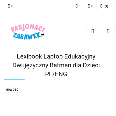
(
0
)
PLN
Zaloguj się
Zarejestruj się
CZK
Dodaj zgłoszenie
EUR
HUF
Lexibook Laptop Edukacyjny
Dwujęzyczny Batman dla Dzieci
PL/ENG
NOWOŚĆ