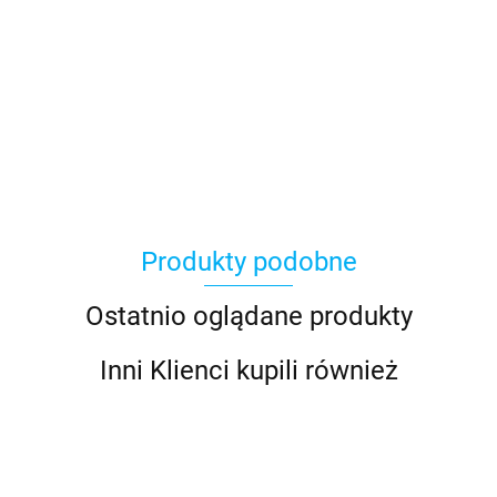
Asmodee
Produkty podobne
Basic Fun
Ostatnio oglądane produkty
Inni Klienci kupili również
Bebble