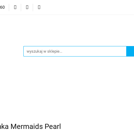
060
mocje
CzuCzu
Czytaj z Albikiem
Tommee Tippee
anki
Smart Games
j z Albikiem
Tommee Tippee
Top Model Kolorowanki
nka Mermaids Pearl