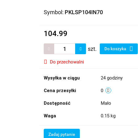
Symbol:
PKLSP104IN70
104.99
szt.
Do koszyka
Do przechowalni
Wysyłka w ciągu
24 godziny
Cena przesyłki
0
Dostępność
Mało
Waga
0.15 kg
Zadaj pytanie