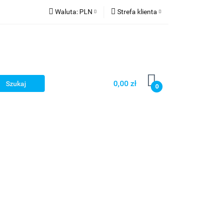
Waluta:
PLN
Strefa klienta
PLN
Zaloguj się
CZK
Zarejestruj się
EUR
Dodaj zgłoszenie
HUF
0,00 zł
0
Smart Games