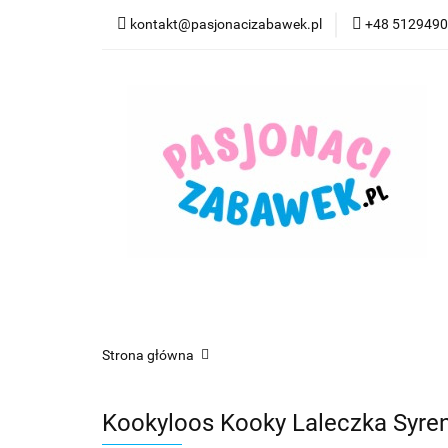
kontakt@pasjonacizabawek.pl
+48 512949
Kategorie
Pro
Top Model Kolorow
Kategorie
Promocje
CzuCzu
Czyta
Strona główna
Kookyloos Kooky Laleczka Syre