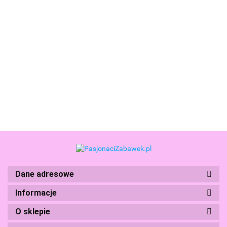
Plus-
Klocki
LEGO
Plus
Klocki Mega
Mega
Duplo
klocki
Klocki Mega
78.99
Construx
Construx
Moje
240el
Construx
47.99
12.99
Pokemon
Pokemon
Pierwsze
MINI Mix
Pokemon
71.99
104.99
Śnieżny
Bulbasaur
Klocki
Stworki
Machamp
Dzień Pupila
Leśna
Kaczuszka
Potworki
Figurka
i Sneasela
Zabawa
18m+
Ruchoma
183el
30327
401el. HTH70
Dane adresowe
Boti
Informacje
O sklepie