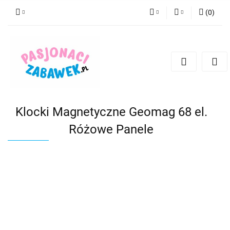
(
0
)
PLN
Zaloguj się
Zarejestruj się
CZK
Dodaj zgłoszenie
EUR
HUF
Klocki Magnetyczne Geomag 68 el.
Różowe Panele