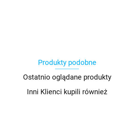
Asmodee
Produkty podobne
Basic Fun
Ostatnio oglądane produkty
Inni Klienci kupili również
Bebble