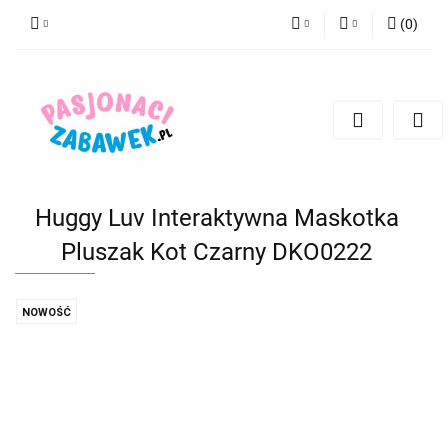
(
0
)
PLN
Zaloguj się
Zarejestruj się
CZK
Dodaj zgłoszenie
EUR
HUF
Huggy Luv Interaktywna Maskotka
Pluszak Kot Czarny DKO0222
NOWOŚĆ