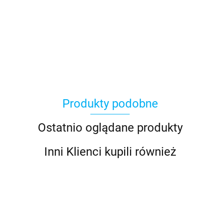
Asmodee
Produkty podobne
Basic Fun
Ostatnio oglądane produkty
Inni Klienci kupili również
Bebble